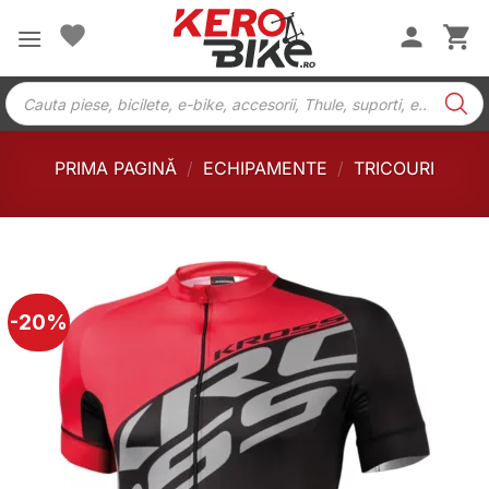
Skip
to
content
Products
search
PRIMA PAGINĂ
/
ECHIPAMENTE
/
TRICOURI
-20%