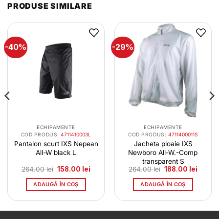
PRODUSE SIMILARE
-40%
-29%
ECHIPAMENTE
ECHIPAMENTE
COD PRODUS:
4711410003L
COD PRODUS:
4711400011S
Pantalon scurt IXS Nepean
Jacheta ploaie IXS
All-W black L
Newboro All-W.-Comp
transparent S
l
Prețul
Prețul
Prețul
Prețul
264.00
lei
158.00
lei
264.00
lei
188.00
lei
t
inițial
curent
inițial
curent
a
este:
a
este:
ADAUGĂ ÎN COȘ
ADAUGĂ ÎN COȘ
0 lei.
fost:
158.00 lei.
fost:
188.00 
264.00 lei.
264.00 lei.