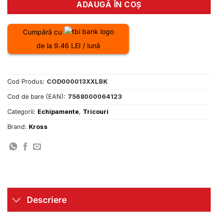
ADAUGĂ ÎN COȘ
Cumpără cu
de la 9.46 LEI / lună
Cod Produs:
COD000013XXLBK
Cod de bare (EAN):
7568000064123
Categorii:
Echipamente
,
Tricouri
Brand:
Kross
Descriere