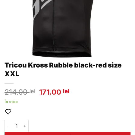
Tricou Kross Rubble black-red size
XXL
Prețul
Prețul
214.00
171.00
lei
lei
inițial
curent
În stoc
a
este:
fost:
171.00 lei.
214.00 lei.
Cantitate Tricou Kross Rubble black-red size XXL