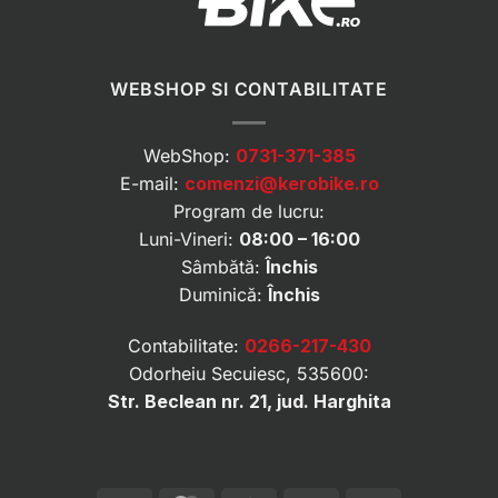
WEBSHOP SI CONTABILITATE
WebShop:
0731-371-385
E-mail:
comenzi@kerobike.ro
Program de lucru:
Luni-Vineri:
08:00 – 16:00
Sâmbătă:
Închis
Duminică:
Închis
Contabilitate:
0266-217-430
Odorheiu Secuiesc, 535600:
Str. Beclean nr. 21, jud. Harghita