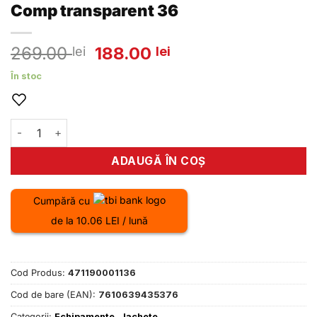
Comp transparent 36
Prețul
Prețul
269.00
188.00
lei
lei
inițial
curent
În stoc
a
este:
fost:
188.00 lei.
269.00 lei.
Cantitate Jacheta iXS Whyte Lady All-W.-Comp transparen
ADAUGĂ ÎN COȘ
Cumpără cu
de la 10.06 LEI / lună
Cod Produs:
471190001136
Cod de bare (EAN):
7610639435376
Categorii:
Echipamente
,
Jachete