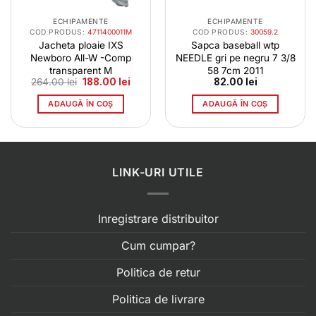
ECHIPAMENTE
ECHIPAMENTE
COD PRODUS:
4711400011M
COD PRODUS:
30059.2
Jacheta ploaie IXS
Sapca baseball wtp
Newboro All-W -Comp
NEEDLE gri pe negru 7 3/8
transparent M
58 7cm 2011
l
Prețul
Prețul
264.00
lei
188.00
lei
82.00
lei
t
inițial
curent
a
este:
ADAUGĂ ÎN COȘ
ADAUGĂ ÎN COȘ
0 lei.
fost:
188.00 lei.
264.00 lei.
LINK-URI UTILE
Inregistrare distribuitor
Cum cumpar?
Politica de retur
Politica de livrare