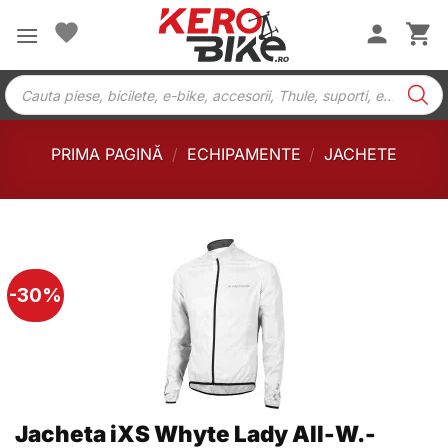
Skip
to
content
Products
search
PRIMA PAGINĂ
/
ECHIPAMENTE
/
JACHETE
-30%
Jacheta iXS Whyte Lady All-W.-