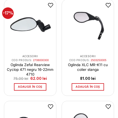
-17%
ACCESORII
ACCESORII
COD PRODUS:
2706000300
COD PRODUS:
2503250005
Oglinda Zefal Rearview
Oglinda XLC MR-K11 cu
Cyclop 471 negru 16-22mm
colier stanga
4710
Prețul
Prețul
75.00
lei
62.00
lei
81.00
lei
inițial
curent
a
este:
ADAUGĂ ÎN COȘ
ADAUGĂ ÎN COȘ
fost:
62.00 lei.
75.00 lei.