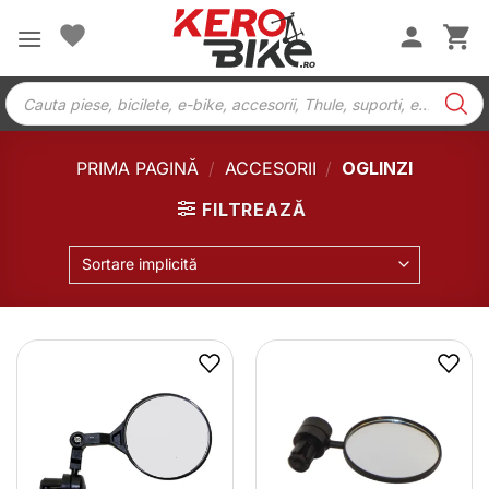
Skip
to
content
Products
search
PRIMA PAGINĂ
/
ACCESORII
/
OGLINZI
FILTREAZĂ
Sortare implicită