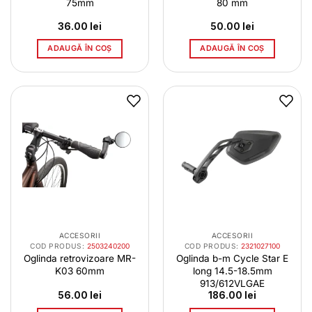
75mm
80 mm
36.00
lei
50.00
lei
ADAUGĂ ÎN COȘ
ADAUGĂ ÎN COȘ
ACCESORII
ACCESORII
COD PRODUS:
2503240200
COD PRODUS:
2321027100
Oglinda retrovizoare MR-
Oglinda b-m Cycle Star E
K03 60mm
long 14.5-18.5mm
913/612VLGAE
56.00
lei
186.00
lei