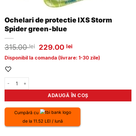
Ochelari de protectie IXS Storm
Spider green-blue
Prețul
Prețul
315.00
229.00
lei
lei
inițial
curent
Disponibil la comanda (livrare: 1-30 zile)
a
este:
fost:
229.00 lei.
315.00 lei.
Cantitate Ochelari de protectie IXS Storm Spider green-bl
ADAUGĂ ÎN COȘ
Cumpără cu
de la 11.52 LEI / lună