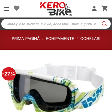
Skip
to
content
Products
search
PRIMA PAGINĂ
/
ECHIPAMENTE
/
OCHELARI
-27%