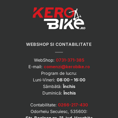
WEBSHOP SI CONTABILITATE
WebShop:
0731-371-385
E-mail:
comenzi@kerobike.ro
Program de lucru:
Luni-Vineri:
08:00 – 16:00
Sâmbătă:
Închis
Duminică:
Închis
Contabilitate:
0266-217-430
Odorheiu Secuiesc, 535600: