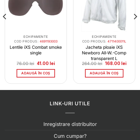
ECHIPAMENTE
ECHIPAMENTE
COD PRODUS:
4691193003
COD PRODUS:
4711400011L
Lentile iXS Combat smoke
Jacheta ploaie iXS
single
Newboro All-W.-Comp
transparent L
l
Prețul
Prețul
Prețul
Prețul
76.00
lei
41.00
lei
264.00
lei
168.00
lei
t
inițial
curent
inițial
curent
a
este:
a
este:
ADAUGĂ ÎN COȘ
ADAUGĂ ÎN COȘ
0 lei.
fost:
41.00 lei.
fost:
168.00 
76.00 lei.
264.00 lei.
LINK-URI UTILE
Inregistrare distribuitor
Cum cumpar?