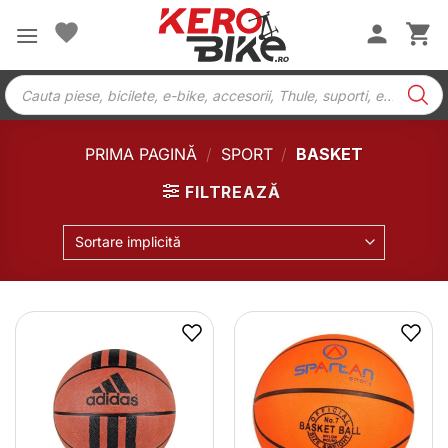
Skip
to
content
Products
search
PRIMA PAGINĂ
/
SPORT
/
BASKET
FILTREAZĂ
Sortare implicită