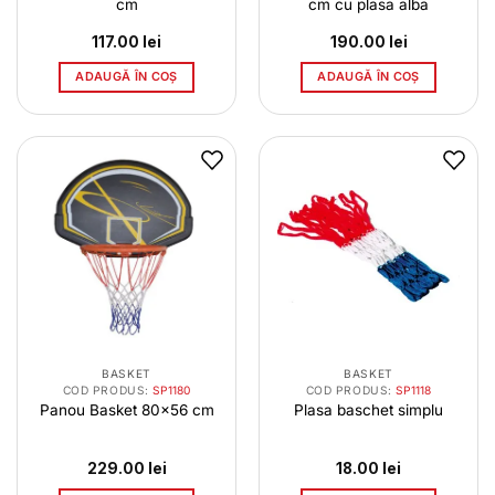
cm
cm cu plasa alba
117.00
lei
190.00
lei
ADAUGĂ ÎN COȘ
ADAUGĂ ÎN COȘ
BASKET
BASKET
COD PRODUS:
SP1180
COD PRODUS:
SP1118
Panou Basket 80×56 cm
Plasa baschet simplu
229.00
lei
18.00
lei