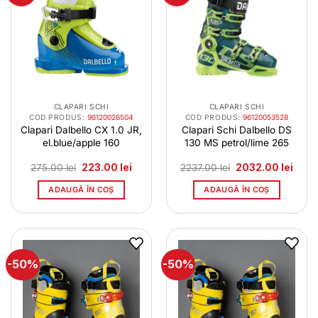
CLAPARI SCHI
CLAPARI SCHI
COD PRODUS:
96120026504
COD PRODUS:
96120053528
Clapari Dalbello CX 1.0 JR,
Clapari Schi Dalbello DS
el.blue/apple 160
130 MS petrol/lime 265
Prețul
Prețul
Prețul
Prețu
275.00
lei
223.00
lei
2237.00
lei
2032.00
lei
inițial
curent
inițial
curen
a
este:
a
este:
ADAUGĂ ÎN COȘ
ADAUGĂ ÎN COȘ
fost:
223.00 lei.
fost:
2032.
275.00 lei.
2237.00 lei.
-50%
-50%