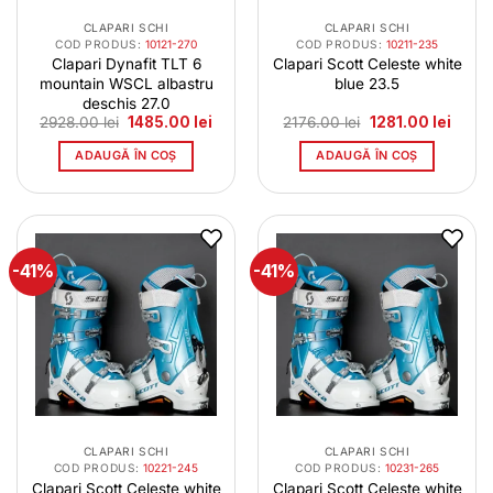
CLAPARI SCHI
CLAPARI SCHI
COD PRODUS:
10121-270
COD PRODUS:
10211-235
Clapari Dynafit TLT 6
Clapari Scott Celeste white
mountain WSCL albastru
blue 23.5
deschis 27.0
Prețul
Prețul
Prețul
Prețul
2928.00
lei
1485.00
lei
2176.00
lei
1281.00
lei
inițial
curent
inițial
curen
a
este:
a
este:
ADAUGĂ ÎN COȘ
ADAUGĂ ÎN COȘ
fost:
1485.00 lei.
fost:
1281.0
2928.00 lei.
2176.00 lei.
-41%
-41%
CLAPARI SCHI
CLAPARI SCHI
COD PRODUS:
10221-245
COD PRODUS:
10231-265
Clapari Scott Celeste white
Clapari Scott Celeste white