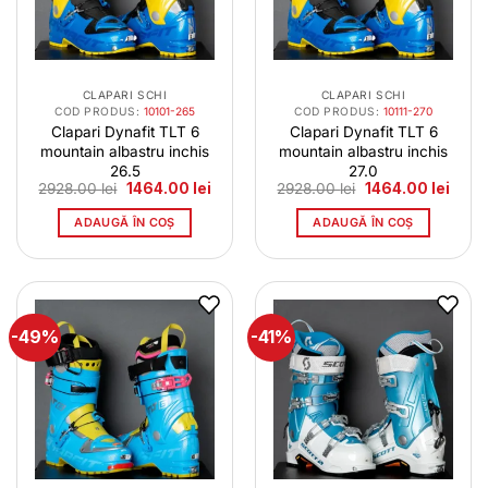
CLAPARI SCHI
CLAPARI SCHI
COD PRODUS:
10101-265
COD PRODUS:
10111-270
Clapari Dynafit TLT 6
Clapari Dynafit TLT 6
mountain albastru inchis
mountain albastru inchis
26.5
27.0
Prețul
Prețul
Prețul
Prețu
2928.00
lei
1464.00
lei
2928.00
lei
1464.00
lei
inițial
curent
inițial
curen
a
este:
a
este:
ADAUGĂ ÎN COȘ
ADAUGĂ ÎN COȘ
fost:
1464.00 lei.
fost:
1464.
2928.00 lei.
2928.00 lei.
-49%
-41%