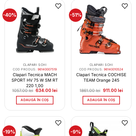
-40%
-51%
CLAPARI SCHI
CLAPARI SCHI
COD PRODUS:
96140007519
COD PRODUS:
96140010524
Clapari Tecnica MACH
Clapari Tecnica COCHISE
SPORT HV 75 W SM RT
TEAM Orange 245
220 1,00
Prețul
Prețul
Prețul
Prețul
1057.00
lei
634.00
lei
1861.00
lei
911.00
lei
inițial
curent
inițial
curent
a
este:
a
este:
ADAUGĂ ÎN COȘ
ADAUGĂ ÎN COȘ
fost:
634.00 lei.
fost:
911.00 
1057.00 lei.
1861.00 lei.
-19%
-9%