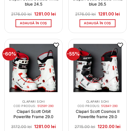
blue 24.5
blue 26.5
Prețul
Prețul
Prețul
Prețul
2176.00
lei
1281.00
lei
2176.00
lei
1281.00
lei
inițial
curent
inițial
curen
a
este:
a
este:
ADAUGĂ ÎN COȘ
ADAUGĂ ÎN COȘ
fost:
1281.00 lei.
fost:
1281.0
2176.00 lei.
2176.00 lei.
-60%
-55%
CLAPARI SCHI
CLAPARI SCHI
COD PRODUS:
512591-290
COD PRODUS:
512841-290
Clapari Scott Orbit
Clapari Scott Cosmos II
Powerlite Frame 29.0
Powerlite frame 29.0
Prețul
Prețul
Prețul
Prețul
3172.00
lei
1281.00
lei
2715.00
lei
1220.00
lei
inițial
curent
inițial
curen