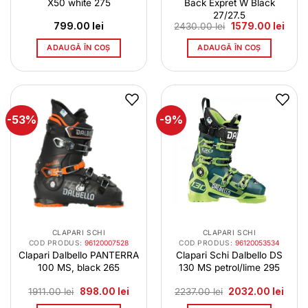
X50 white 275
Back Expret W Black
27/27.5
Prețul
Prețu
799.00
lei
2430.00
lei
1579.00
lei
inițial
curen
a
este:
ADAUGĂ ÎN COȘ
ADAUGĂ ÎN COȘ
fost:
1579.
2430.00 lei.
-53%
-9%
CLAPARI SCHI
CLAPARI SCHI
COD PRODUS:
96120007528
COD PRODUS:
96120053534
Clapari Dalbello PANTERRA
Clapari Schi Dalbello DS
100 MS, black 265
130 MS petrol/lime 295
Prețul
Prețul
Prețul
Prețu
1911.00
lei
898.00
lei
2237.00
lei
2032.00
lei
inițial
curent
inițial
curen