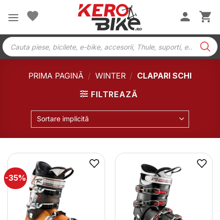
Skip
to
content
Products
search
PRIMA PAGINĂ
/
WINTER
/
CLAPARI SCHI
FILTREAZĂ
Sortare implicită
-35%