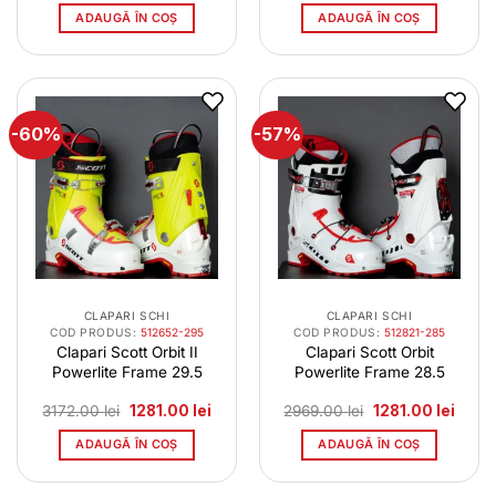
a
este:
a
este:
ADAUGĂ ÎN COȘ
ADAUGĂ ÎN COȘ
fost:
1281.00 lei.
fost:
1220.
3172.00 lei.
2715.00 lei.
-60%
-57%
CLAPARI SCHI
CLAPARI SCHI
COD PRODUS:
512652-295
COD PRODUS:
512821-285
Clapari Scott Orbit II
Clapari Scott Orbit
Powerlite Frame 29.5
Powerlite Frame 28.5
Prețul
Prețul
Prețul
Prețul
3172.00
lei
1281.00
lei
2969.00
lei
1281.00
lei
inițial
curent
inițial
curen
a
este:
a
este:
ADAUGĂ ÎN COȘ
ADAUGĂ ÎN COȘ
fost:
1281.00 lei.
fost:
1281.0
3172.00 lei.
2969.00 lei.