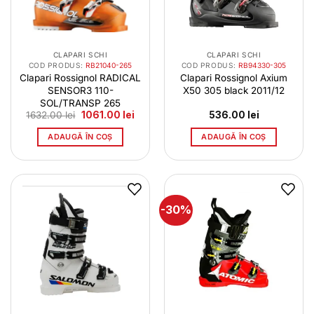
CLAPARI SCHI
CLAPARI SCHI
COD PRODUS:
RB21040-265
COD PRODUS:
RB94330-305
Clapari Rossignol RADICAL
Clapari Rossignol Axium
SENSOR3 110-
X50 305 black 2011/12
SOL/TRANSP 265
Prețul
Prețul
1632.00
lei
1061.00
lei
536.00
lei
inițial
curent
a
este:
ADAUGĂ ÎN COȘ
ADAUGĂ ÎN COȘ
fost:
1061.00 lei.
1632.00 lei.
-30%