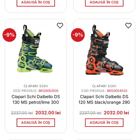
a
este:
a
este:
ADAUGĂ ÎN COȘ
ADAUGĂ ÎN COȘ
fost:
898.00 lei.
fost:
2032.
1911.00 lei.
2237.00 lei.
-9%
-9%
CLAPARI SCHI
CLAPARI SCHI
COD PRODUS:
96120053535
COD PRODUS:
96120054533
Clapari Schi Dalbello DS
Clapari Schi Dalbello DS
130 MS petrol/lime 300
120 MS black/orange 290
Prețul
Prețul
Prețul
Prețu
2237.00
lei
2032.00
lei
2237.00
lei
2032.00
lei
inițial
curent
inițial
curen
a
este:
a
este:
ADAUGĂ ÎN COȘ
ADAUGĂ ÎN COȘ
fost:
2032.00 lei.
fost:
2032.
2237.00 lei.
2237.00 lei.