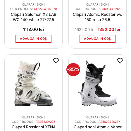
CLAPARI SCHI
CLAPARI SCHI
COD PRODUS:
CLSALWC12270
COD PRODUS:
AE5008440265
Clapari Salomon X3 LAB
Clapari Atomic Redster wc
WC 140 white 27-27.5
150 rosu 26.5
Prețul
Prețul
1118.00
lei
1932.00
lei
1352.00
lei
inițial
curen
a
este:
ADAUGĂ ÎN COȘ
ADAUGĂ ÎN COȘ
fost:
1352.0
1932.00 lei.
-35%
CLAPARI SCHI
CLAPARI SCHI
COD PRODUS:
RB08230-275
COD PRODUS:
AE502042027X
Clapari Rossignol XENA
Clapari schi Atomic Vapor