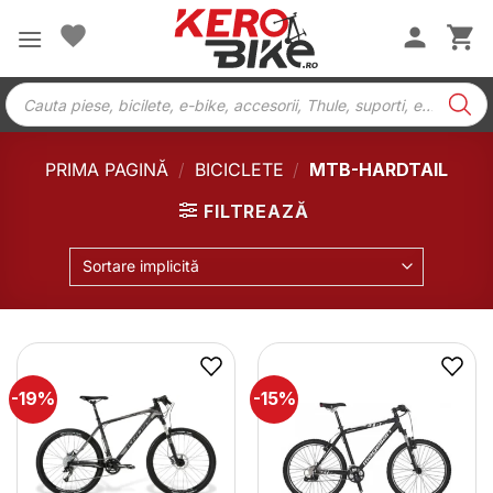
Skip
to
content
Products
search
PRIMA PAGINĂ
/
BICICLETE
/
MTB-HARDTAIL
FILTREAZĂ
Sortare implicită
-19%
-15%