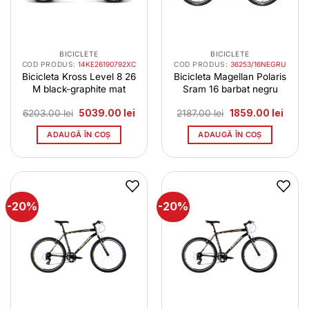
BICICLETE
BICICLETE
COD PRODUS:
14KE26190792XC
COD PRODUS:
36253/16NEGRU
Bicicleta Kross Level 8 26
Bicicleta Magellan Polaris
M black-graphite mat
Sram 16 barbat negru
Prețul
Prețul
Prețul
Prețul
6203.00
lei
5039.00
lei
2187.00
lei
1859.00
lei
inițial
curent
inițial
curen
a
este:
a
este:
ADAUGĂ ÎN COȘ
ADAUGĂ ÎN COȘ
fost:
5039.00 lei.
fost:
1859.0
6203.00 lei.
2187.00 lei.
-20%
-20%