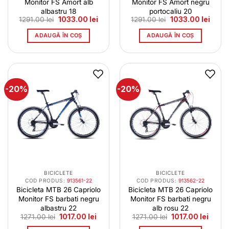
Monitor FS Amort alb
Monitor FS Amort negru
albastru 18
portocaliu 20
Prețul
Prețul
Prețul
Prețul
1291.00
lei
1033.00
lei
1291.00
lei
1033.00
lei
inițial
curent
inițial
curen
a
este:
a
este:
ADAUGĂ ÎN COȘ
ADAUGĂ ÎN COȘ
fost:
1033.00 lei.
fost:
1033.0
1291.00 lei.
1291.00 lei.
-20%
-20%
BICICLETE
BICICLETE
COD PRODUS:
913561-22
COD PRODUS:
913562-22
Bicicleta MTB 26 Capriolo
Bicicleta MTB 26 Capriolo
Monitor FS barbati negru
Monitor FS barbati negru
albastru 22
alb rosu 22
Prețul
Prețul
Prețul
Prețul
1271.00
lei
1017.00
lei
1271.00
lei
1017.00
lei
inițial
curent
inițial
curen