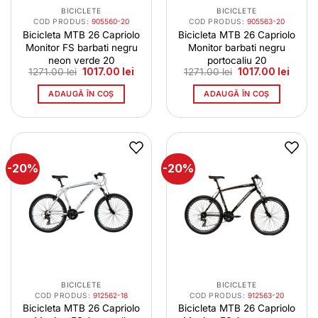
BICICLETE
BICICLETE
COD PRODUS:
905560-20
COD PRODUS:
905563-20
Bicicleta MTB 26 Capriolo
Bicicleta MTB 26 Capriolo
Monitor FS barbati negru
Monitor barbati negru
neon verde 20
portocaliu 20
Prețul
Prețul
Prețul
Prețul
1271.00
lei
1017.00
lei
1271.00
lei
1017.00
lei
inițial
curent
inițial
curen
a
este:
a
este:
ADAUGĂ ÎN COȘ
ADAUGĂ ÎN COȘ
fost:
1017.00 lei.
fost:
1017.0
1271.00 lei.
1271.00 lei.
-20%
-20%
BICICLETE
BICICLETE
COD PRODUS:
912562-18
COD PRODUS:
912563-20
Bicicleta MTB 26 Capriolo
Bicicleta MTB 26 Capriolo