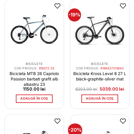
-19%
BICICLETE
BICICLETE
COD PRODUS:
916372-23
COD PRODUS:
R16KE27213643
Bicicleta MTB 26 Capriolo
Bicicleta Kross Level 8 27 L
Passion barbati grafit alb
black-graphite-silver mat
albastru 23
Prețul
Prețu
1150.00
lei
6203.00
lei
5039.00
lei
inițial
cure
a
este:
ADAUGĂ ÎN COȘ
ADAUGĂ ÎN COȘ
fost:
5039.
6203.00 lei.
-20%