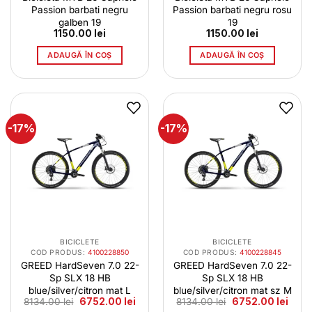
Passion barbati negru
Passion barbati negru rosu
galben 19
19
1150.00
lei
1150.00
lei
ADAUGĂ ÎN COȘ
ADAUGĂ ÎN COȘ
-17%
-17%
BICICLETE
BICICLETE
COD PRODUS:
4100228850
COD PRODUS:
4100228845
GREED HardSeven 7.0 22-
GREED HardSeven 7.0 22-
Sp SLX 18 HB
Sp SLX 18 HB
blue/silver/citron mat L
blue/silver/citron mat sz M
Prețul
Prețul
Prețul
Prețu
8134.00
lei
6752.00
lei
8134.00
lei
6752.00
lei
inițial
curent
inițial
curen