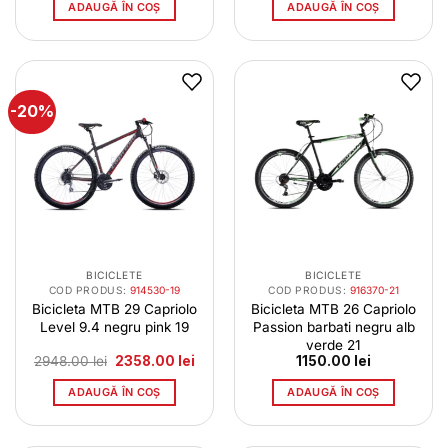
a
este:
a
este:
ADAUGĂ ÎN COȘ
ADAUGĂ ÎN COȘ
fost:
1017.00 lei.
fost:
1017.0
1271.00 lei.
1271.00 lei.
-20%
BICICLETE
BICICLETE
COD PRODUS:
914530-19
COD PRODUS:
916370-21
Bicicleta MTB 29 Capriolo
Bicicleta MTB 26 Capriolo
Level 9.4 negru pink 19
Passion barbati negru alb
verde 21
Prețul
Prețul
2948.00
lei
2358.00
lei
1150.00
lei
inițial
curent
a
este:
ADAUGĂ ÎN COȘ
ADAUGĂ ÎN COȘ
fost:
2358.00 lei.
2948.00 lei.