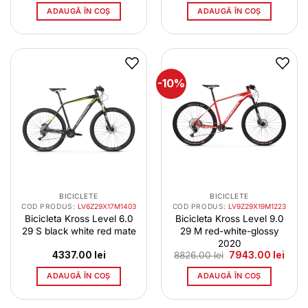
a
este:
a
este:
ADAUGĂ ÎN COȘ
ADAUGĂ ÎN COȘ
fost:
6752.00 lei.
fost:
6752.
8134.00 lei.
8134.00 lei.
-10%
BICICLETE
BICICLETE
COD PRODUS:
LV6Z29X17M1403
COD PRODUS:
LV9Z29X19M1223
Bicicleta Kross Level 6.0
Bicicleta Kross Level 9.0
29 S black white red mate
29 M red-white-glossy
2020
Prețul
Prețu
4337.00
lei
8826.00
lei
7943.00
lei
inițial
curen
a
este:
ADAUGĂ ÎN COȘ
ADAUGĂ ÎN COȘ
fost:
7943.
8826.00 lei.