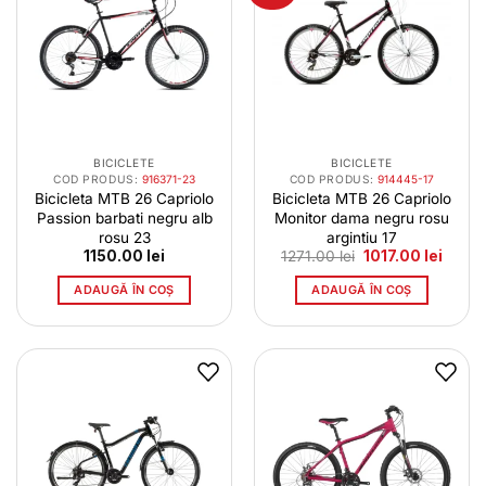
BICICLETE
BICICLETE
COD PRODUS:
916371-23
COD PRODUS:
914445-17
Bicicleta MTB 26 Capriolo
Bicicleta MTB 26 Capriolo
Passion barbati negru alb
Monitor dama negru rosu
rosu 23
argintiu 17
Prețul
Prețul
1150.00
lei
1271.00
lei
1017.00
lei
inițial
curen
a
este:
ADAUGĂ ÎN COȘ
ADAUGĂ ÎN COȘ
fost:
1017.0
1271.00 lei.