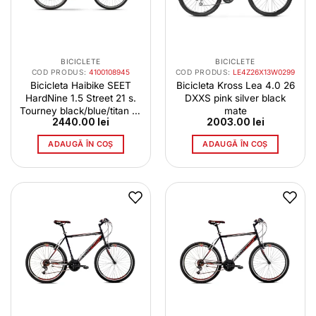
BICICLETE
BICICLETE
COD PRODUS:
4100108945
COD PRODUS:
LE4Z26X13W0299
Bicicleta Haibike SEET
Bicicleta Kross Lea 4.0 26
HardNine 1.5 Street 21 s.
DXXS pink silver black
Tourney black/blue/titan sz
mate
2440.00
lei
2003.00
lei
M
ADAUGĂ ÎN COȘ
ADAUGĂ ÎN COȘ