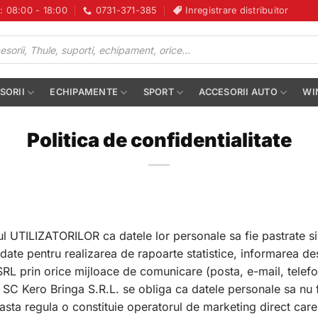
i: 08:00 - 18:00
0731-371-385
Inregistrare distribuitor
SORII
ECHIPAMENTE
SPORT
ACCESORII AUTO
WI
Politica de confidentialitate
ul UTILIZATORILOR ca datele lor personale sa fie pastrate s
 date pentru realizarea de rapoarte statistice, informarea d
SRL prin orice mijloace de comunicare (posta, e-mail, telefo
e. SC Kero Bringa S.R.L. se obliga ca datele personale sa nu f
ceasta regula o constituie operatorul de marketing direct ca