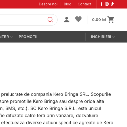
Despre noi
Blog
Contact
0.00
lei
NTER
PROMOTII
INCHIRIERI
i prelucrate de compania Kero Bringa SRL. Scopurile
espre promotiile Kero Bringa sau despre orice alte
n, SMS, etc.). SC Kero Bringa S.R.L. este unicul
ie difuzate catre terti prin vanzare, dezvaluire
re efectueaza diverse actiuni specifice agreate de Kero