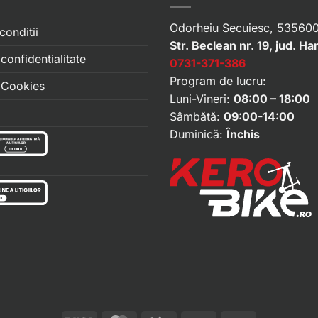
Odorheiu Secuiesc, 535600
conditii
Str. Beclean nr. 19, jud. Ha
 confidentialitate
0731-371-386
Program de lucru:
e Cookies
Luni-Vineri:
08:00 – 18:00
Sâmbătă:
09:00-14:00
Duminică:
Închis