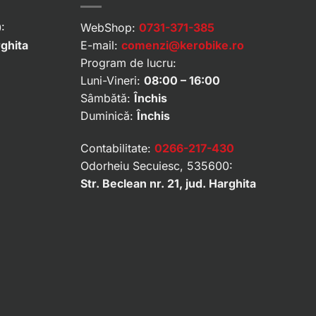
:
WebShop:
0731-371-385
rghita
E-mail:
comenzi@kerobike.ro
Program de lucru:
Luni-Vineri:
08:00 – 16:00
Sâmbătă:
Închis
Duminică:
Închis
Contabilitate:
0266-217-430
Odorheiu Secuiesc, 535600:
Str. Beclean nr. 21, jud. Harghita