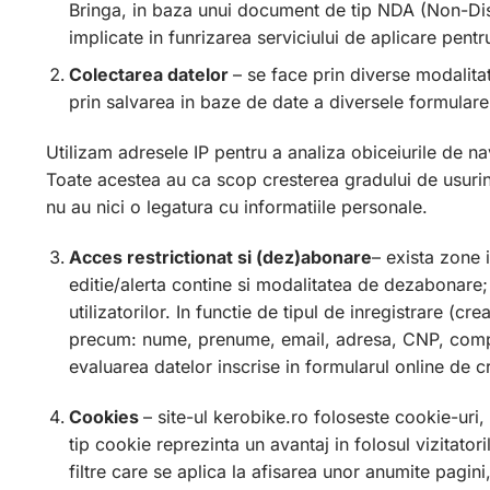
Bringa, in baza unui document de tip NDA (Non-Discl
implicate in funrizarea serviciului de aplicare pentru
Colectarea datelor
– se face prin diverse modalitat
prin salvarea in baze de date a diversele formulare 
Utilizam adresele IP pentru a analiza obiceiurile de nav
Toate acestea au ca scop cresterea gradului de usurinta 
nu au nici o legatura cu informatiile personale.
Acces restrictionat si (dez)abonare
– exista zone 
editie/alerta contine si modalitatea de dezabonare
utilizatorilor. In functie de tipul de inregistrare (cr
precum: nume, prenume, email, adresa, CNP, compan
evaluarea datelor inscrise in formularul online de c
Cookies
– site-ul kerobike.ro foloseste cookie-uri,
tip cookie reprezinta un avantaj in folosul vizitato
filtre care se aplica la afisarea unor anumite pagin