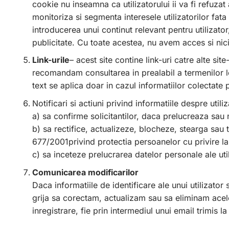
cookie nu inseamna ca utilizatorului ii va fi refuzat 
monitoriza si segmenta interesele utilizatorilor fata
introducerea unui continut relevant pentru utilizator
publicitate. Cu toate acestea, nu avem acces si nic
Link-urile
– acest site contine link-uri catre alte si
recomandam consultarea in prealabil a termenilor leg
text se aplica doar in cazul informatiilor colectate 
Notificari si actiuni privind informatiile despre util
a) sa confirme solicitantilor, daca prelucreaza sau 
b) sa rectifice, actualizeze, blocheze, stearga sau 
677/2001privind protectia persoanelor cu privire la 
c) sa inceteze prelucrarea datelor personale ale util
Comunicarea modificarilor
Daca informatiile de identificare ale unui utilizato
grija sa corectam, actualizam sau sa eliminam acele 
inregistrare, fie prin intermediul unui email trimis l