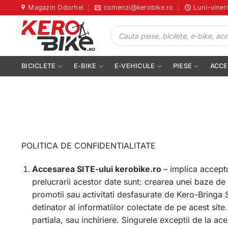
Skip
Magazin Odorhei
comenzi@kerobike.ro
Luni-viner
to
Products
content
search
BICICLETE
E-BIKE
E-VEHICULE
PIESE
ACCE
POLITICA DE CONFIDENTIALITATE
Accesarea SITE-ului kerobike.ro
– implica accept
prelucrarii acestor date sunt: crearea unei baze de
promotii sau activitati desfasurate de Kero-Bringa 
detinator al informatiilor colectate de pe acest sit
partiala, sau inchiriere. Singurele exceptii de la a