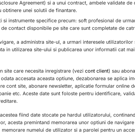
osure Agreement) si a unui contract, ambele validate de cat
 obtinere unei solutii de finantare.
i si instrumente specifice precum: soft profesional de urmarir
de contact disponibile pe site care sunt completate de catre 
igare, a administra site-ul, a urmari interesele utilizatorilo
in utilizarea site-ului si publicarea unor informatii cat mai 
in site care necesita inregistrare (vezi
cont client
) sau abonar
; odata accesata aceasta optiune, dezabonarea se aplica ime
eare cont site, abonare newsletter, aplicatie formular online de 
ie etc. Aceste date sunt foloste pentru identificare, vali
reditare.
 acestea fiind date stocate pe hardul utilizatorului, contin
rilor, acesta premintand memorarea unor optiuni de navigare i
i, memorare numelui de utilizator si a parolei pentru un acce