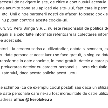
accesul de navigare in site, de citire a continutului acestuia.
 de anumite zone sau aplicati ale site-ului, fapt care le perm
, etc. Unii dintre partenerii nostri de afaceri folosesc cookie
i nu putem controla aceste cookie-uri.
te-uri. SC Kero Bringa S.R.L. nu este responsabil de politica d
ali si a celorlalte informatii referitoare la colectarea info
pe acest site.
izatori – la cererea scrisa a utilizatorilor, datata si semnata
nu date personale; acest lucru se face gratuit, o singura dat
transforme in date anonime, in mod gratuit, datele a caror p
prelucrarea datelor cu caracter personal si libera circulatie
izatorului, daca acesta solicita acest lucru.
r se schimba (ca de exemplu codul postal) sau daca un utiliz
date personale care ne-au fost incredintate de catre utiliza
a adresa
office @ kerobike.ro