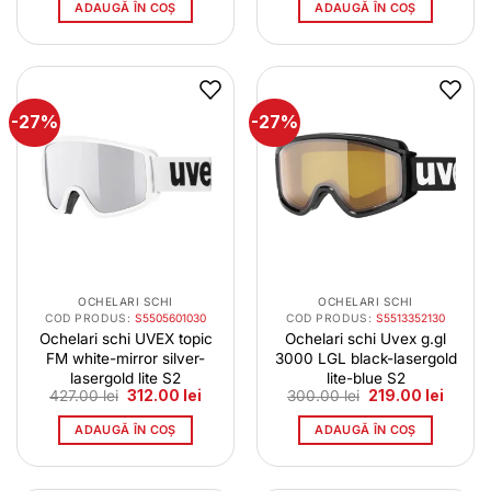
a
este:
a
este:
ADAUGĂ ÎN COȘ
ADAUGĂ ÎN COȘ
fost:
312.00 lei.
fost:
219.00 
427.00 lei.
300.00 lei.
-27%
-27%
OCHELARI SCHI
OCHELARI SCHI
COD PRODUS:
S5505601030
COD PRODUS:
S5513352130
Ochelari schi UVEX topic
Ochelari schi Uvex g.gl
FM white-mirror silver-
3000 LGL black-lasergold
lasergold lite S2
lite-blue S2
Prețul
Prețul
Prețul
Prețul
427.00
lei
312.00
lei
300.00
lei
219.00
lei
inițial
curent
inițial
curent
a
este:
a
este:
ADAUGĂ ÎN COȘ
ADAUGĂ ÎN COȘ
fost:
312.00 lei.
fost:
219.00 
427.00 lei.
300.00 lei.