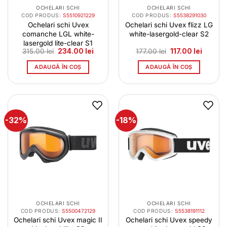
OCHELARI SCHI
OCHELARI SCHI
COD PRODUS:
S5510921229
COD PRODUS:
S5538291030
Ochelari schi Uvex
Ochelari schi Uvex flizz LG
comanche LGL white-
white-lasergold-clear S2
lasergold lite-clear S1
Prețul
Prețul
Prețul
Prețul
315.00
lei
234.00
lei
177.00
lei
117.00
lei
inițial
curent
inițial
curent
a
este:
a
este:
ADAUGĂ ÎN COȘ
ADAUGĂ ÎN COȘ
fost:
234.00 lei.
fost:
117.00 l
315.00 lei.
177.00 lei.
-32%
-18%
OCHELARI SCHI
OCHELARI SCHI
COD PRODUS:
S5500472129
COD PRODUS:
S5538191112
Ochelari schi Uvex magic II
Ochelari schi Uvex speedy