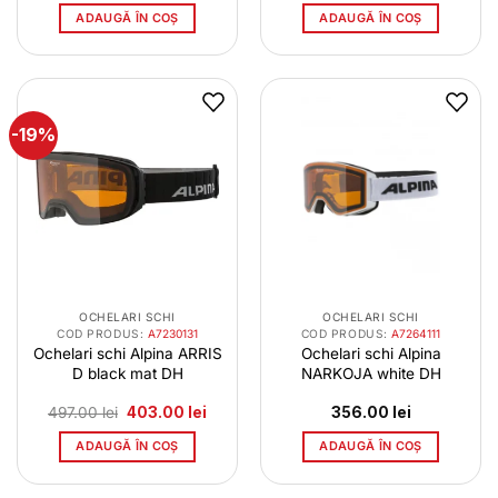
ADAUGĂ ÎN COȘ
ADAUGĂ ÎN COȘ
-19%
OCHELARI SCHI
OCHELARI SCHI
COD PRODUS:
A7230131
COD PRODUS:
A7264111
Ochelari schi Alpina ARRIS
Ochelari schi Alpina
D black mat DH
NARKOJA white DH
Prețul
Prețul
497.00
lei
403.00
lei
356.00
lei
inițial
curent
a
este:
ADAUGĂ ÎN COȘ
ADAUGĂ ÎN COȘ
fost:
403.00 lei.
497.00 lei.