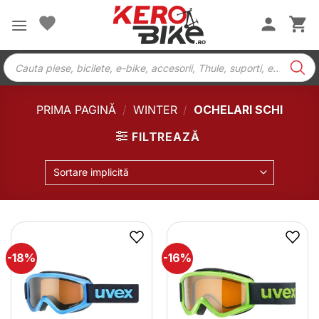
Skip
to
content
Products
search
PRIMA PAGINĂ
/
WINTER
/
OCHELARI SCHI
FILTREAZĂ
Sortare implicită
-18%
-16%