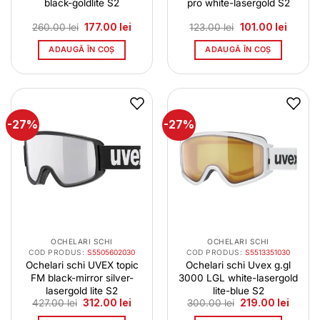
black-goldlite S2
pro white-lasergold S2
Prețul
Prețul
Prețul
Prețul
260.00
lei
177.00
lei
123.00
lei
101.00
lei
inițial
curent
inițial
curent
a
este:
a
este:
ADAUGĂ ÎN COȘ
ADAUGĂ ÎN COȘ
fost:
177.00 lei.
fost:
101.00 l
260.00 lei.
123.00 lei.
-27%
-27%
OCHELARI SCHI
OCHELARI SCHI
COD PRODUS:
S5505602030
COD PRODUS:
S5513351030
Ochelari schi UVEX topic
Ochelari schi Uvex g.gl
FM black-mirror silver-
3000 LGL white-lasergold
lasergold lite S2
lite-blue S2
Prețul
Prețul
Prețul
Prețul
427.00
lei
312.00
lei
300.00
lei
219.00
lei
inițial
curent
inițial
curent