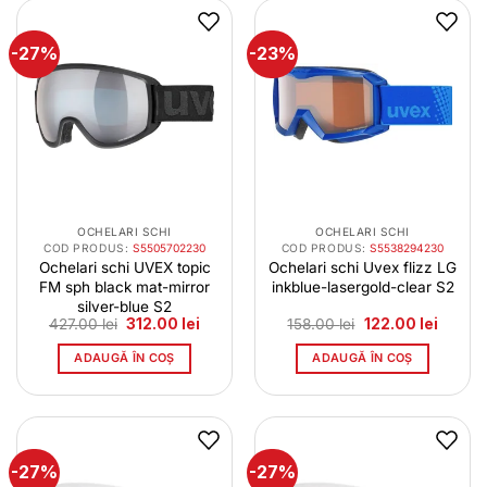
-27%
-23%
OCHELARI SCHI
OCHELARI SCHI
COD PRODUS:
S5505702230
COD PRODUS:
S5538294230
Ochelari schi UVEX topic
Ochelari schi Uvex flizz LG
FM sph black mat-mirror
inkblue-lasergold-clear S2
silver-blue S2
Prețul
Prețul
Prețul
Prețul
427.00
lei
312.00
lei
158.00
lei
122.00
lei
inițial
curent
inițial
curent
a
este:
a
este:
ADAUGĂ ÎN COȘ
ADAUGĂ ÎN COȘ
fost:
312.00 lei.
fost:
122.00 
427.00 lei.
158.00 lei.
-27%
-27%