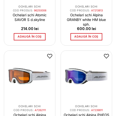
OCHELARI SCHI
OCHELARI SCHI
COD PRODUS:
96250006
COD PRODUS:
A7213813
Ochelari schi Atomic
Ochelari schi Alpina
SAVOR S d.skyline
GRANBY white HM blue
sph.
214.00
lei
600.00
lei
ADAUGĂ ÎN COȘ
ADAUGĂ ÎN COȘ
OCHELARI SCHI
OCHELARI SCHI
COD PRODUS:
A7262111
COD PRODUS:
A7239811
Ochelari schi Alpina
Ochelari schi Alpina PHEOS