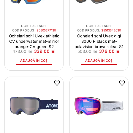
OCHELARI SCHI
OCHELARI SCHI
COD PRODUS:
S5505277130
COD PRODUS:
S5513342030
Ochelari schi Uvex athletic
Ochelari schi Uvex g.gl
CV underwater mat-mirror
3000 P black mat-
orange-CV green S2
polavision brown-clear S1
Prețul
Prețul
Prețul
Prețul
473.00
lei
339.00
lei
503.00
lei
376.00
lei
inițial
curent
inițial
curent
a
este:
a
este:
ADAUGĂ ÎN COȘ
ADAUGĂ ÎN COȘ
fost:
339.00 lei.
fost:
376.00
473.00 lei.
503.00 lei.