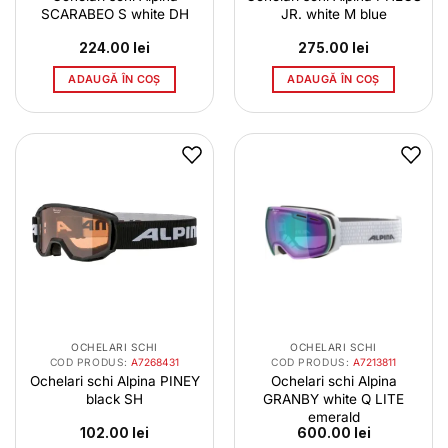
SCARABEO S white DH
JR. white M blue
224.00
lei
275.00
lei
ADAUGĂ ÎN COȘ
ADAUGĂ ÎN COȘ
OCHELARI SCHI
OCHELARI SCHI
COD PRODUS:
A7268431
COD PRODUS:
A7213811
Ochelari schi Alpina PINEY
Ochelari schi Alpina
black SH
GRANBY white Q LITE
emerald
102.00
lei
600.00
lei