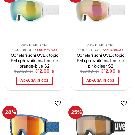
OCHELARI SCHI
OCHELARI SCHI
COD PRODUS:
S5505701030
COD PRODUS:
S5505701430
Ochelari schi UVEX topic
Ochelari schi UVEX topic
FM sph white mat-mirror
FM sph white mat-mirror
orange-blue S2
pink-clear S2
Prețul
Prețul
Prețul
Prețul
427.00
lei
312.00
lei
427.00
lei
312.00
lei
inițial
curent
inițial
curent
a
este:
a
este:
ADAUGĂ ÎN COȘ
ADAUGĂ ÎN COȘ
fost:
312.00 lei.
fost:
312.00 
427.00 lei.
427.00 lei.
-28%
-25%