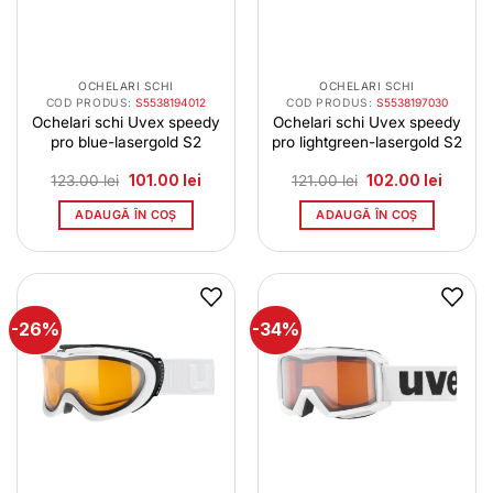
OCHELARI SCHI
OCHELARI SCHI
COD PRODUS:
S5538194012
COD PRODUS:
S5538197030
Ochelari schi Uvex speedy
Ochelari schi Uvex speedy
pro blue-lasergold S2
pro lightgreen-lasergold S2
Prețul
Prețul
Prețul
Prețul
123.00
lei
101.00
lei
121.00
lei
102.00
lei
inițial
curent
inițial
curent
a
este:
a
este:
ADAUGĂ ÎN COȘ
ADAUGĂ ÎN COȘ
fost:
101.00 lei.
fost:
102.00 
123.00 lei.
121.00 lei.
-26%
-34%