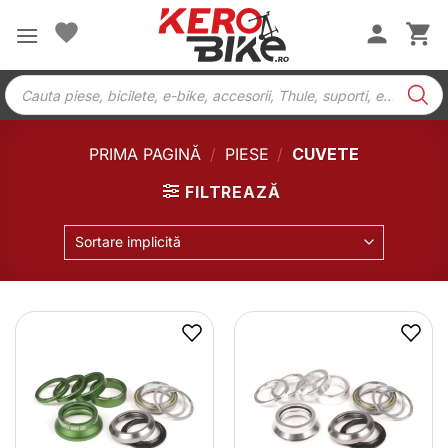
Skip
to
content
Products
search
PRIMA PAGINĂ
/
PIESE
/
CUVETE
FILTREAZĂ
Sortare implicită