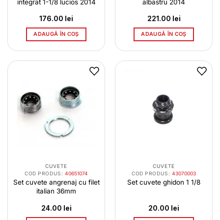
integrat 1-1/8 lucios 2014
albastru 2014
176.00
lei
221.00
lei
ADAUGĂ ÎN COȘ
ADAUGĂ ÎN COȘ
CUVETE
CUVETE
COD PRODUS:
40651074
COD PRODUS:
43070003
Set cuvete angrenaj cu filet
Set cuvete ghidon 1 1/8
italian 36mm
24.00
lei
20.00
lei