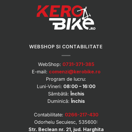
WEBSHOP SI CONTABILITATE
WebShop:
0731-371-385
E-mail:
comenzi@kerobike.ro
Program de lucru:
Luni-Vineri:
08:00 – 16:00
Sâmbătă:
Închis
Duminică:
Închis
Contabilitate:
0266-217-430
Odorheiu Secuiesc, 535600:
Str. Beclean nr. 21, jud. Harghita