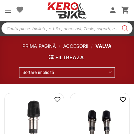
Skip
to
content
Products
search
PRIMA PAGINĂ
/
ACCESORII
/
VALVA
FILTREAZĂ
Sortare implicită