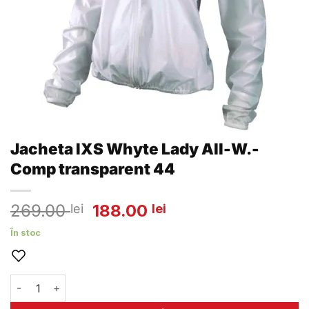
Jacheta IXS Whyte Lady All-W.-
Comp transparent 44
Prețul
Prețul
269.00
188.00
lei
lei
inițial
curent
În stoc
a
este:
fost:
188.00 lei.
269.00 lei.
Cantitate Jacheta IXS Whyte Lady All-W.-Comp transparen