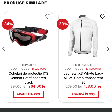
PRODUSE SIMILARE
-34%
-30%
ECHIPAMENTE
ECHIPAMENTE
COD PRODUS:
4692210002
COD PRODUS:
471190001136
Ochelari de protectie IXS
Jacheta iXS Whyte Lady
Combat Pathfinder red-
All-W.-Comp transparent
black
36
Prețul
Prețul
Prețul
Prețul
397.00
lei
264.00
lei
269.00
lei
188.00
lei
inițial
curent
inițial
curent
a
este:
a
este:
ADAUGĂ ÎN COȘ
ADAUGĂ ÎN COȘ
fost:
264.00 lei.
fost:
188.00 
397.00 lei.
269.00 lei.