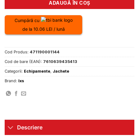
ADAUGĂ ÎN COȘ
Cumpără cu
de la 10.06 LEI / lună
Cod Produs:
471190001144
Cod de bare (EAN):
7610639435413
Categorii:
Echipamente
,
Jachete
Brand:
Ixs
Descriere