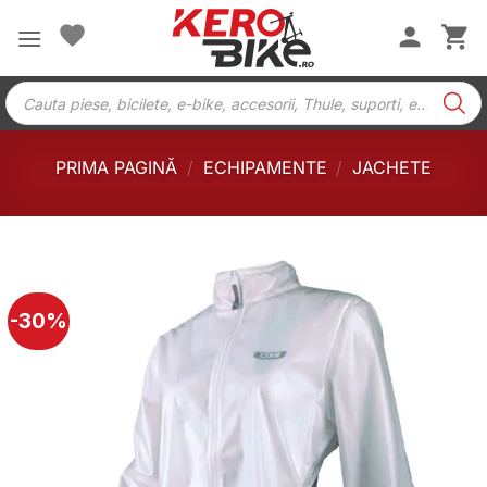
Skip
to
content
Products
search
PRIMA PAGINĂ
/
ECHIPAMENTE
/
JACHETE
-30%