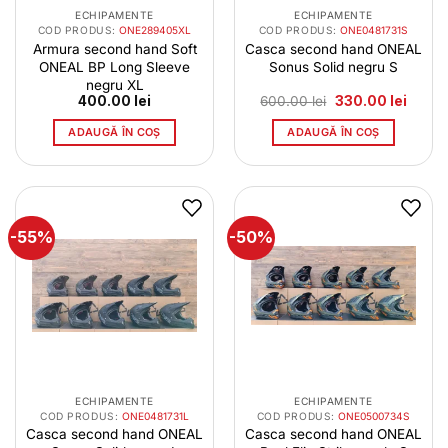
ECHIPAMENTE
ECHIPAMENTE
COD PRODUS:
ONE289405XL
COD PRODUS:
ONE0481731S
Armura second hand Soft
Casca second hand ONEAL
ONEAL BP Long Sleeve
Sonus Solid negru S
negru XL
Prețul
Prețul
400.00
lei
600.00
lei
330.00
lei
inițial
curent
a
este:
ADAUGĂ ÎN COȘ
ADAUGĂ ÎN COȘ
fost:
330.00
600.00 lei.
-55%
-50%
ECHIPAMENTE
ECHIPAMENTE
COD PRODUS:
ONE0481731L
COD PRODUS:
ONE0500734S
Casca second hand ONEAL
Casca second hand ONEAL