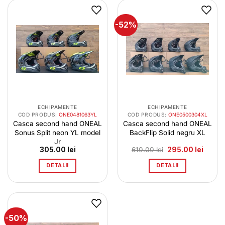
-52%
ECHIPAMENTE
ECHIPAMENTE
COD PRODUS:
ONE0481063YL
COD PRODUS:
ONE0500304XL
Casca second hand ONEAL
Casca second hand ONEAL
Sonus Split neon YL model
BackFlip Solid negru XL
Jr
Prețul
Prețul
305.00
lei
610.00
lei
295.00
lei
inițial
curent
a
este:
DETALII
DETALII
fost:
295.00 
610.00 lei.
-50%