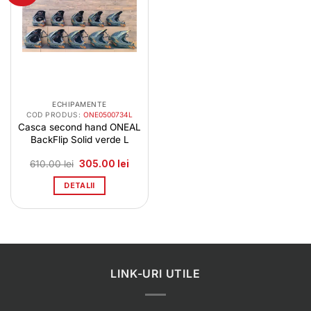
ECHIPAMENTE
COD PRODUS:
ONE0500734L
Casca second hand ONEAL
BackFlip Solid verde L
Prețul
Prețul
610.00
lei
305.00
lei
inițial
curent
a
este:
DETALII
fost:
305.00 lei.
610.00 lei.
LINK-URI UTILE