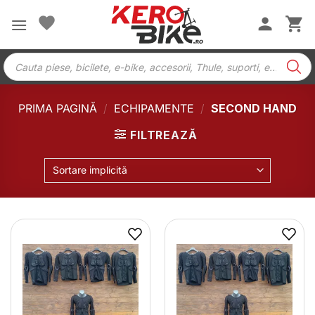
Skip
to
content
Products
search
PRIMA PAGINĂ
/
ECHIPAMENTE
/
SECOND HAND
FILTREAZĂ
Sortare implicită