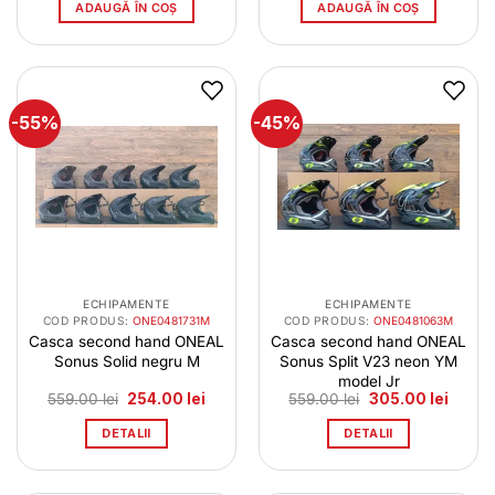
ADAUGĂ ÎN COȘ
ADAUGĂ ÎN COȘ
-55%
-45%
ECHIPAMENTE
ECHIPAMENTE
COD PRODUS:
ONE0481731M
COD PRODUS:
ONE0481063M
Casca second hand ONEAL
Casca second hand ONEAL
Sonus Solid negru M
Sonus Split V23 neon YM
model Jr
Prețul
Prețul
Prețul
Prețul
559.00
lei
254.00
lei
559.00
lei
305.00
lei
inițial
curent
inițial
curent
a
este:
a
este:
DETALII
DETALII
fost:
254.00 lei.
fost:
305.00
559.00 lei.
559.00 lei.