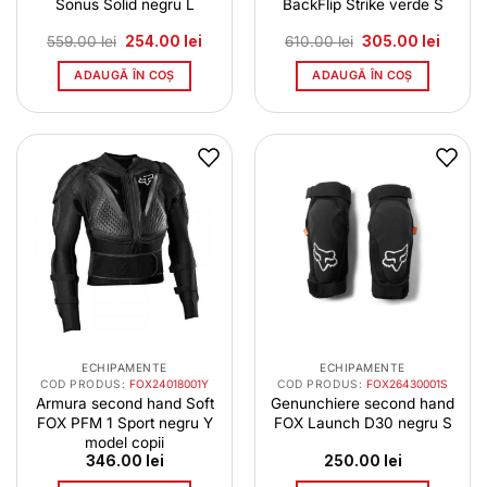
Sonus Solid negru L
BackFlip Strike verde S
Prețul
Prețul
Prețul
Prețul
559.00
lei
254.00
lei
610.00
lei
305.00
lei
inițial
curent
inițial
curent
a
este:
a
este:
ADAUGĂ ÎN COȘ
ADAUGĂ ÎN COȘ
fost:
254.00 lei.
fost:
305.00 
559.00 lei.
610.00 lei.
ECHIPAMENTE
ECHIPAMENTE
COD PRODUS:
FOX24018001Y
COD PRODUS:
FOX26430001S
Armura second hand Soft
Genunchiere second hand
FOX PFM 1 Sport negru Y
FOX Launch D30 negru S
model copii
346.00
lei
250.00
lei