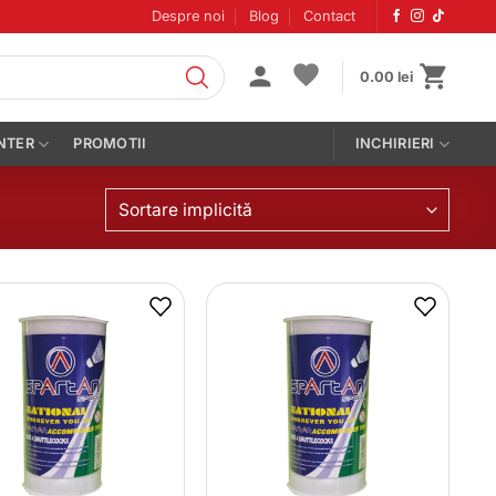
Despre noi
Blog
Contact
0.00
lei
NTER
PROMOTII
INCHIRIERI
Sortare implicită