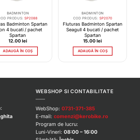
BADMINTON
BADMINTON
COD PRODUS:
SP2088
COD PRODUS:
SP2070
ras Badminton Spartan
Fluturas Badminton Spartan
on 4 bucati / pachet
Seagull 4 bucati / pachet
Spartan
Spartan
12.00
lei
15.00
lei
ADAUGĂ ÎN COȘ
ADAUGĂ ÎN COȘ
WEBSHOP SI CONTABILITATE
:
WebShop:
0731-371-385
rghita
E-mail:
comenzi@kerobike.ro
Program de lucru:
Luni-Vineri:
08:00 – 16:00
Sâmbătă:
Închis