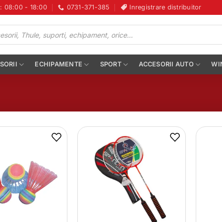
i: 08:00 - 18:00
0731-371-385
Inregistrare distribuitor
SORII
ECHIPAMENTE
SPORT
ACCESORII AUTO
WI