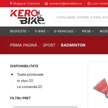
Skip
Magazin Odorhei
comenzi@kerobike.ro
Luni-viner
to
Products
content
search
BICICLETE
E-BIKE
E-VEHICULE
PIESE
ACCE
PRIMA PAGINĂ
/
SPORT
/
BADMINTON
DISPONIBILITATE
Toate produsele
In stoc
(2)
La comanda
(2)
FILTRU PRET