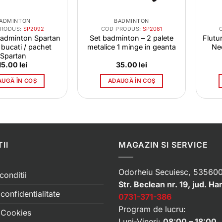
ADMINTON
BADMINTON
PRODUS:
SP2092
COD PRODUS:
SP2081
Badminton Spartan
Set badminton – 2 palete
Flutu
bucati / pachet
metalice 1 minge in geanta
Ne
Spartan
15.00
lei
35.00
lei
AUGĂ ÎN COȘ
ADAUGĂ ÎN COȘ
II
MAGAZIN SI SERVICE
Odorheiu Secuiesc, 535600
conditii
Str. Beclean nr. 19, jud. Ha
 confidentialitate
0731-371-386
Program de lucru:
e Cookies
Luni-Vineri:
08:00 – 18:00