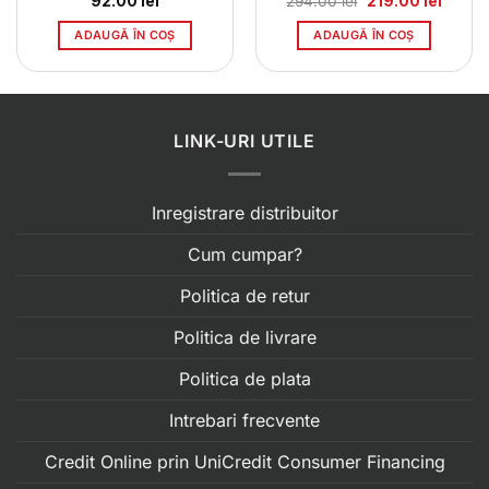
l
Prețul
Prețul
92.00
lei
294.00
lei
219.00
lei
t
inițial
curent
a
este:
ADAUGĂ ÎN COȘ
ADAUGĂ ÎN COȘ
0 lei.
fost:
219.00 
294.00 lei.
LINK-URI UTILE
Inregistrare distribuitor
Cum cumpar?
Politica de retur
Politica de livrare
Politica de plata
Intrebari frecvente
Credit Online prin UniCredit Consumer Financing