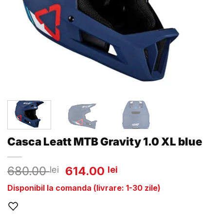
Casca Leatt MTB Gravity 1.0 XL blue
Prețul
Prețul
680.00
614.00
lei
lei
inițial
curent
Disponibil la comanda (livrare: 1-30 zile)
a
este:
fost:
614.00 lei.
680.00 lei.