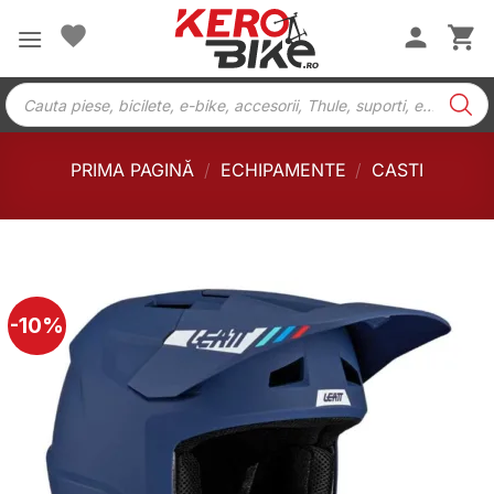
Skip
to
content
Products
search
PRIMA PAGINĂ
/
ECHIPAMENTE
/
CASTI
-10%