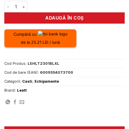
Cantitate Casca Leatt MTB Gravity 1.0 XL blue
ADAUGĂ ÎN COȘ
Cumpără cu
de la 25.21 LEI / lună
Cod Produs:
LEHLT2301BLXL
Cod de bare (EAN):
6009554073700
Categorii:
Casti
,
Echipamente
Brand:
Leatt