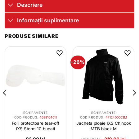
Descriere
Informații suplimentare
PRODUSE SIMILARE
-26%
ECHIPAMENTE
ECHIPAMENTE
COD PRODUS:
4698104011
COD PRODUS:
4712400003M
Folii protectoare tear-off
Jacheta ploaie IXS Chinook
iXS Storm 10 bucati
MTB black M