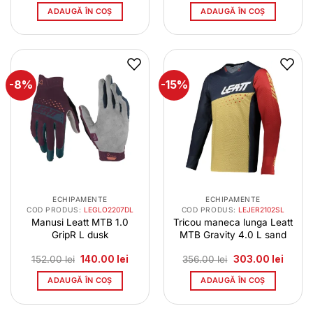
a
este:
a
este:
ADAUGĂ ÎN COȘ
ADAUGĂ ÎN COȘ
fost:
140.00 lei.
fost:
140.00 
152.00 lei.
152.00 lei.
-8%
-15%
ECHIPAMENTE
ECHIPAMENTE
COD PRODUS:
LEGLO2207DL
COD PRODUS:
LEJER2102SL
Manusi Leatt MTB 1.0
Tricou maneca lunga Leatt
GripR L dusk
MTB Gravity 4.0 L sand
Prețul
Prețul
Prețul
Prețul
152.00
lei
140.00
lei
356.00
lei
303.00
lei
inițial
curent
inițial
curent
a
este:
a
este:
ADAUGĂ ÎN COȘ
ADAUGĂ ÎN COȘ
fost:
140.00 lei.
fost:
303.00
152.00 lei.
356.00 lei.