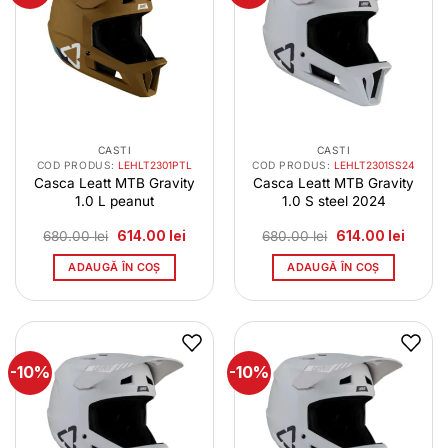
CASTI
CASTI
COD PRODUS:
LEHLT2301PTL
COD PRODUS:
LEHLT2301SS24
Casca Leatt MTB Gravity
Casca Leatt MTB Gravity
1.0 L peanut
1.0 S steel 2024
Prețul
Prețul
Prețul
Prețul
680.00
lei
614.00
lei
680.00
lei
614.00
lei
inițial
curent
inițial
curent
a
este:
a
este:
ADAUGĂ ÎN COȘ
ADAUGĂ ÎN COȘ
fost:
614.00 lei.
fost:
614.00 
680.00 lei.
680.00 lei.
-10%
-10%