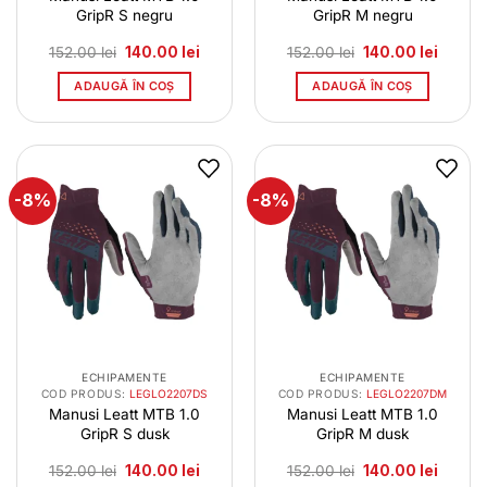
GripR S negru
GripR M negru
Prețul
Prețul
Prețul
Prețul
152.00
lei
140.00
lei
152.00
lei
140.00
lei
inițial
curent
inițial
curent
a
este:
a
este:
ADAUGĂ ÎN COȘ
ADAUGĂ ÎN COȘ
fost:
140.00 lei.
fost:
140.00 
152.00 lei.
152.00 lei.
-8%
-8%
ECHIPAMENTE
ECHIPAMENTE
COD PRODUS:
LEGLO2207DS
COD PRODUS:
LEGLO2207DM
Manusi Leatt MTB 1.0
Manusi Leatt MTB 1.0
GripR S dusk
GripR M dusk
Prețul
Prețul
Prețul
Prețul
152.00
lei
140.00
lei
152.00
lei
140.00
lei
inițial
curent
inițial
curent