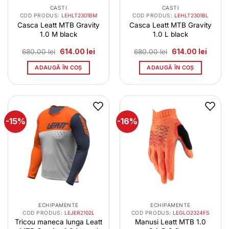
CASTI
CASTI
COD PRODUS:
LEHLT2301BM
COD PRODUS:
LEHLT2301BL
Casca Leatt MTB Gravity
Casca Leatt MTB Gravity
1.0 M black
1.0 L black
Prețul
Prețul
Prețul
Prețul
680.00
lei
614.00
lei
680.00
lei
614.00
lei
inițial
curent
inițial
curent
a
este:
a
este:
ADAUGĂ ÎN COȘ
ADAUGĂ ÎN COȘ
fost:
614.00 lei.
fost:
614.00 
680.00 lei.
680.00 lei.
-15%
-16%
ECHIPAMENTE
ECHIPAMENTE
COD PRODUS:
LEJER2102L
COD PRODUS:
LEGLO2324FS
Tricou maneca lunga Leatt
Manusi Leatt MTB 1.0