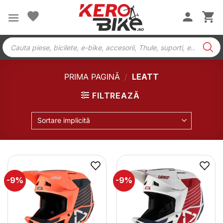
Skip
to
content
Products
search
PRIMA PAGINĂ
/
LEATT
FILTREAZĂ
Sortare implicită
-9%
-9%