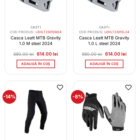
CASTI
CASTI
COD PRODUS:
LEHLT2301SM24
COD PRODUS:
LEHLT2301SL24
Casca Leatt MTB Gravity
Casca Leatt MTB Gravity
1.0 M steel 2024
1.0 L steel 2024
Prețul
Prețul
Prețul
Prețul
680.00
lei
614.00
lei
680.00
lei
614.00
lei
inițial
curent
inițial
curent
a
este:
a
este:
ADAUGĂ ÎN COȘ
ADAUGĂ ÎN COȘ
fost:
614.00 lei.
fost:
614.00 
680.00 lei.
680.00 lei.
-14%
-8%