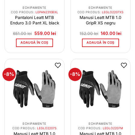
ECHIPAMENTE
ECHIPAMENTE
COD PRODUS:
LEPAN2310BXL
COD PRODUS:
LEGLO2207XS
Pantaloni Leatt MTB
Manusi Leatt MTB 1.0
Enduro 3.0 Pant XL black
GripR XS negru
Prețul
Prețul
Prețul
Prețul
651.00
lei
559.00
lei
152.00
lei
140.00
lei
inițial
curent
inițial
curent
a
este:
a
este:
ADAUGĂ ÎN COȘ
ADAUGĂ ÎN COȘ
fost:
559.00 lei.
fost:
140.00 
651.00 lei.
152.00 lei.
-8%
-8%
ECHIPAMENTE
ECHIPAMENTE
COD PRODUS:
LEGLO2207S
COD PRODUS:
LEGLO2207M
Manusi Leatt MTB 1.0
Manusi Leatt MTB 1.0