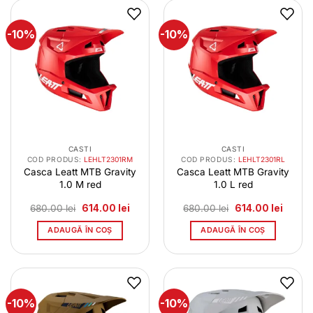
-10%
-10%
CASTI
CASTI
COD PRODUS:
LEHLT2301RM
COD PRODUS:
LEHLT2301RL
Casca Leatt MTB Gravity
Casca Leatt MTB Gravity
1.0 M red
1.0 L red
Prețul
Prețul
Prețul
Prețul
680.00
lei
614.00
lei
680.00
lei
614.00
lei
inițial
curent
inițial
curent
a
este:
a
este:
ADAUGĂ ÎN COȘ
ADAUGĂ ÎN COȘ
fost:
614.00 lei.
fost:
614.00 
680.00 lei.
680.00 lei.
-10%
-10%