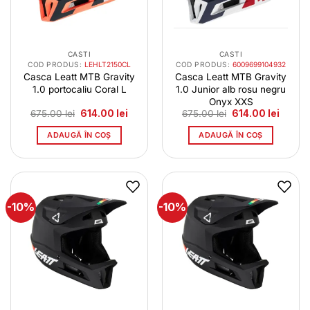
CASTI
CASTI
COD PRODUS:
LEHLT2150CL
COD PRODUS:
6009699104932
Casca Leatt MTB Gravity
Casca Leatt MTB Gravity
1.0 portocaliu Coral L
1.0 Junior alb rosu negru
Onyx XXS
Prețul
Prețul
Prețul
Prețul
675.00
lei
614.00
lei
675.00
lei
614.00
lei
inițial
curent
inițial
curent
a
este:
a
este:
ADAUGĂ ÎN COȘ
ADAUGĂ ÎN COȘ
fost:
614.00 lei.
fost:
614.00 
675.00 lei.
675.00 lei.
-10%
-10%