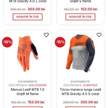
MTB Gravity 4.0 L coral
GripR S flame
Prețul
Prețul
Prețul
Prețul
356.00
lei
303.00
lei
182.00
lei
153.00
lei
inițial
curent
inițial
curent
a
este:
a
este:
ADAUGĂ ÎN COȘ
ADAUGĂ ÎN COȘ
fost:
303.00 lei.
fost:
153.00 
356.00 lei.
182.00 lei.
-16%
-15%
ECHIPAMENTE
ECHIPAMENTE
COD PRODUS:
LEGLO2324FM
COD PRODUS:
LEJER2102S
Manusi Leatt MTB 1.0
Tricou maneca lunga Leatt
GripR M flame
MTB Gravity 4.0 S coral
Prețul
Prețul
Prețul
Prețul
182.00
lei
153.00
lei
356.00
lei
303.00
lei
inițial
curent
inițial
curent