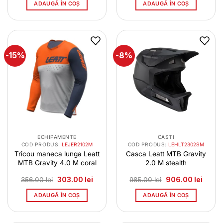
a
este:
a
este:
ADAUGĂ ÎN COȘ
ADAUGĂ ÎN COȘ
fost:
153.00 lei.
fost:
303.00
182.00 lei.
356.00 lei.
-15%
-8%
ECHIPAMENTE
CASTI
COD PRODUS:
LEJER2102M
COD PRODUS:
LEHLT2302SM
Tricou maneca lunga Leatt
Casca Leatt MTB Gravity
MTB Gravity 4.0 M coral
2.0 M stealth
Prețul
Prețul
Prețul
Prețul
356.00
lei
303.00
lei
985.00
lei
906.00
lei
inițial
curent
inițial
curent
a
este:
a
este:
ADAUGĂ ÎN COȘ
ADAUGĂ ÎN COȘ
fost:
303.00 lei.
fost:
906.00
356.00 lei.
985.00 lei.