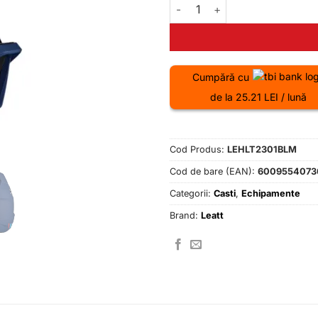
Cantitate Casca Leatt MTB Gra
Cumpără cu
de la 25.21 LEI / lună
Cod Produs:
LEHLT2301BLM
Cod de bare (EAN):
6009554073
Categorii:
Casti
,
Echipamente
Brand:
Leatt