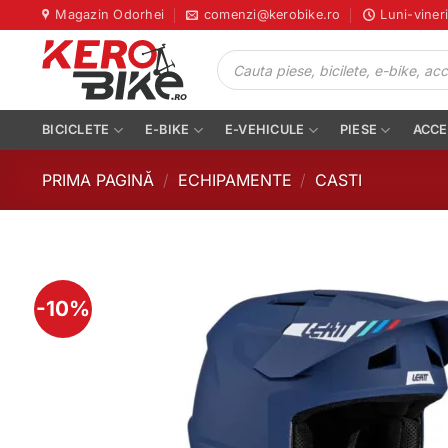
Skip
Magazin Odorhei
comenzi@kerobike.ro
Luni-viner
to
Products
content
search
BICICLETE
E-BIKE
E-VEHICULE
PIESE
ACCE
PRIMA PAGINĂ
/
ECHIPAMENTE
/
CASTI
-10%