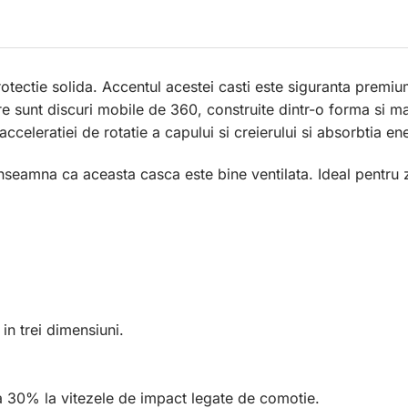
rotectie solida. Accentul acestei casti este siguranta prem
re sunt discuri mobile de 360, construite dintr-o forma si m
celeratiei de rotatie a capului si creierului si absorbtia ene
 inseamna ca aceasta casca este bine ventilata. Ideal pentru 
in trei dimensiuni.
a 30% la vitezele de impact legate de comotie.