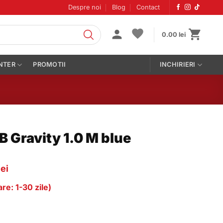
Despre noi
Blog
Contact
0.00
lei
NTER
PROMOTII
INCHIRIERI
 Gravity 1.0 M blue
Prețul
lei
curent
re: 1-30 zile)
este:
614.00 lei.
lei.