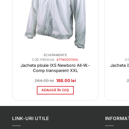
ECHIPAMENTE
COD PRODUS:
4711400011XXL
C
Jacheta ploaie IXS Newboro All-W.-
Jacheta 
Comp transparent XXL
Prețul
Prețul
264.00
lei
188.00
lei
inițial
curent
a
este:
ADAUGĂ ÎN COȘ
i.
fost:
188.00 lei.
264.00 lei.
LINK-URI UTILE
INFORMAT