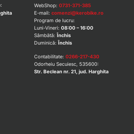
:
WebShop:
0731-371-385
rghita
E-mail:
comenzi@kerobike.ro
Program de lucru:
Luni-Vineri:
08:00 – 16:00
Sâmbătă:
Închis
Duminică:
Închis
Contabilitate:
0266-217-430
Odorheiu Secuiesc, 535600:
Str. Beclean nr. 21, jud. Harghita