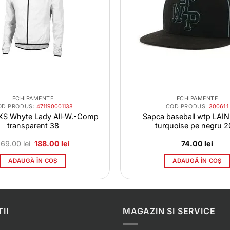
ECHIPAMENTE
ECHIPAMENTE
OD PRODUS:
471190001138
COD PRODUS:
30061.1
iXS Whyte Lady All-W.-Comp
Sapca baseball wtp LAIN
transparent 38
turquoise pe negru 2
Prețul
Prețul
269.00
lei
188.00
lei
74.00
lei
inițial
curent
a
este:
ADAUGĂ ÎN COȘ
ADAUGĂ ÎN COȘ
fost:
188.00 lei.
269.00 lei.
II
MAGAZIN SI SERVICE