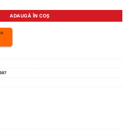
vity 1.0 M blue
ADAUGĂ ÎN COȘ
687