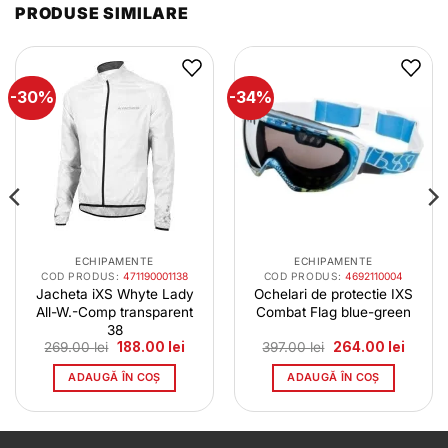
PRODUSE SIMILARE
-30%
-34%
ECHIPAMENTE
ECHIPAMENTE
COD PRODUS:
471190001138
COD PRODUS:
4692110004
Jacheta iXS Whyte Lady
Ochelari de protectie IXS
All-W.-Comp transparent
Combat Flag blue-green
38
l
Prețul
Prețul
Prețul
Prețul
269.00
lei
188.00
lei
397.00
lei
264.00
lei
t
inițial
curent
inițial
curent
a
este:
a
este:
ADAUGĂ ÎN COȘ
ADAUGĂ ÎN COȘ
0 lei.
fost:
188.00 lei.
fost:
264.00 
269.00 lei.
397.00 lei.