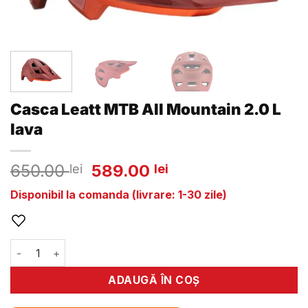
Casca Leatt MTB All Mountain 2.0 L
lava
Prețul
Prețul
650.00
589.00
lei
lei
inițial
curent
Disponibil la comanda (livrare: 1-30 zile)
a
este:
fost:
589.00 lei.
650.00 lei.
Cantitate Casca Leatt MTB All Mountain 2.0 L lava
ADAUGĂ ÎN COȘ