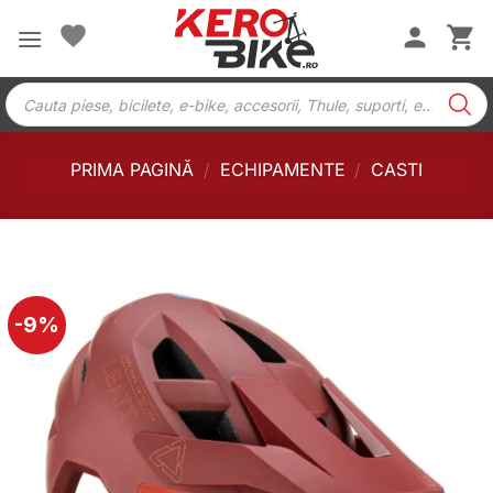
Skip
to
content
Products
search
PRIMA PAGINĂ
/
ECHIPAMENTE
/
CASTI
-9%