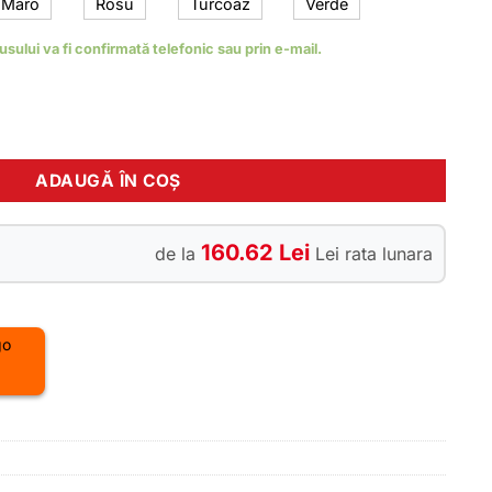
Maro
Rosu
Turcoaz
Verde
0 lei.
dusului va fi confirmată telefonic sau prin e-mail.
B SINOE PRO, albastru, 1160W, fara permis
ADAUGĂ ÎN COȘ
160.62 Lei
de la
Lei rata lunara
I