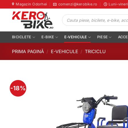
Skip
Magazin Odorhei
comenzi@kerobike.ro
Luni-viner
to
Products
content
search
BICICLETE
E-BIKE
E-VEHICULE
PIESE
ACCE
PRIMA PAGINĂ
/
E-VEHICULE
/
TRICICLU
-18%