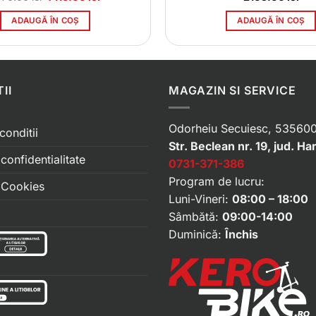
inițial
curent
a
este:
ADAUGĂ ÎN COȘ
ADAUGĂ ÎN COȘ
fost:
7116.00 lei.
7470.00 lei.
II
MAGAZIN SI SERVICE
Odorheiu Secuiesc, 535600
conditii
Str. Beclean nr. 19, jud. Ha
 confidentialitate
0731-371-386
Program de lucru:
e Cookies
Luni-Vineri:
08:00 – 18:00
Sâmbătă:
09:00-14:00
Duminică:
Închis