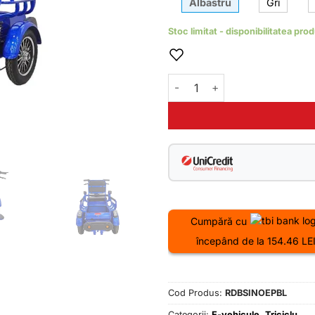
Albastru
Gri
5699.0
Stoc limitat - disponibilitatea pro
Cantitate Triciclu electric RD
Cumpără cu
începând de la 154.46 LE
Cod Produs:
RDBSINOEPBL
Categorii:
E-vehicule
,
Triciclu