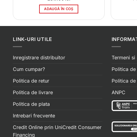
ADAUGĂ ÎN COȘ
lei.
LINK-URI UTILE
INFORMAT
Inregistrare distribuitor
Termeni si 
Cum cumpar?
Politica de
Politica de retur
Politica d
Politica de livrare
ANPC
Politica de plata
Intrebari frecvente
Credit Online prin UniCredit Consumer
Financing