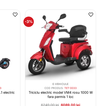
-3%
E-VEHICULE
03
COD PRODUS:
TET-0033
1 electric
Triciclu electric model VM4 rosu 1000 W
fara permis 1 loc
Prețul
Prețul
6249.00
lei
6089.00
lei