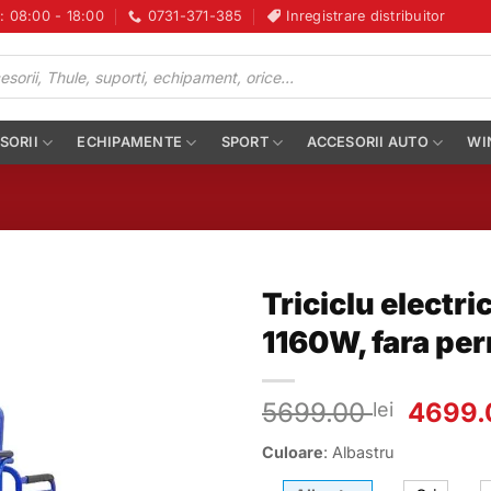
i: 08:00 - 18:00
0731-371-385
Inregistrare distribuitor
SORII
ECHIPAMENTE
SPORT
ACCESORII AUTO
WI
Triciclu electr
1160W, fara pe
Prețul
5699.00
4699
lei
inițial
Culoare
:
Albastru
a
fost: