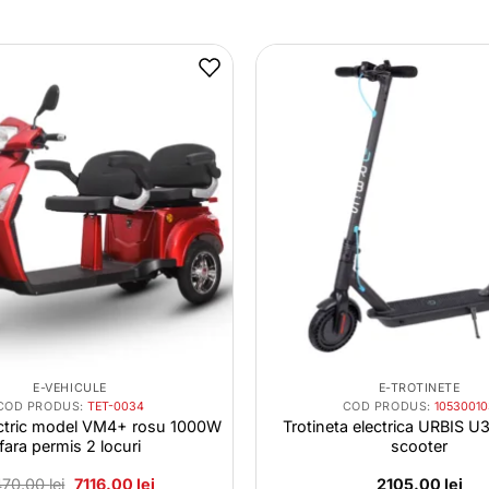
E-VEHICULE
E-TROTINETE
COD PRODUS:
TET-0034
COD PRODUS:
1053001
lectric model VM4+ rosu 1000W
Trotineta electrica URBIS U3.
fara permis 2 locuri
scooter
Prețul
Prețul
470.00
lei
7116.00
lei
2105.00
lei