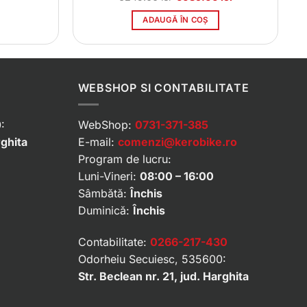
inițial
curent
a
este:
ADAUGĂ ÎN COȘ
fost:
6089.00 lei.
6249.00 lei.
WEBSHOP SI CONTABILITATE
:
WebShop:
0731-371-385
rghita
E-mail:
comenzi@kerobike.ro
Program de lucru:
Luni-Vineri:
08:00 – 16:00
Sâmbătă:
Închis
Duminică:
Închis
Contabilitate:
0266-217-430
Odorheiu Secuiesc, 535600:
Str. Beclean nr. 21, jud. Harghita