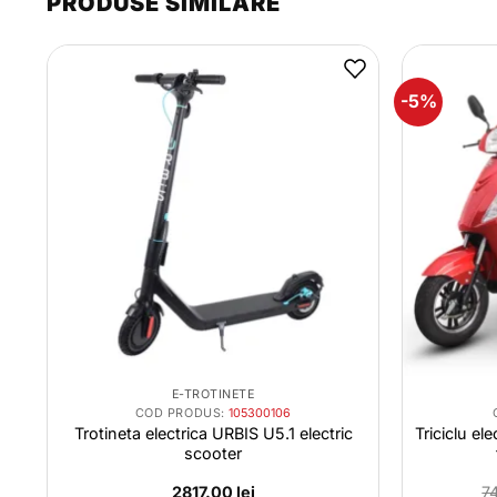
PRODUSE SIMILARE
-5%
E-TROTINETE
COD PRODUS:
105300106
Trotineta electrica URBIS U5.1 electric
Triciclu e
scooter
2817.00
lei
7