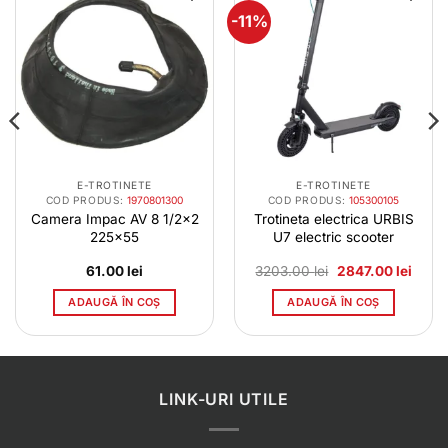
-11%
E-TROTINETE
E-TROTINETE
COD PRODUS:
1970801300
COD PRODUS:
105300105
Camera Impac AV 8 1/2×2
Trotineta electrica URBIS
225×55
U7 electric scooter
Prețul
Prețul
61.00
lei
3203.00
lei
2847.00
lei
inițial
curen
a
este:
ADAUGĂ ÎN COȘ
ADAUGĂ ÎN COȘ
fost:
2847.
3203.00 lei.
LINK-URI UTILE