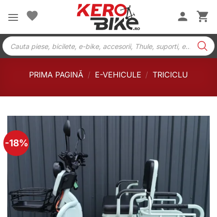
Skip
to
content
Products
search
PRIMA PAGINĂ
/
E-VEHICULE
/
TRICICLU
-18%