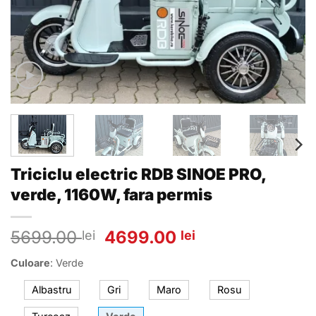
Triciclu electric RDB SINOE PRO,
verde, 1160W, fara permis
Prețul
Prețul
5699.00
4699.00
lei
lei
inițial
curent
Culoare
:
Verde
a
este:
fost:
4699.00 lei.
Albastru
Gri
Maro
Rosu
5699.00 lei.