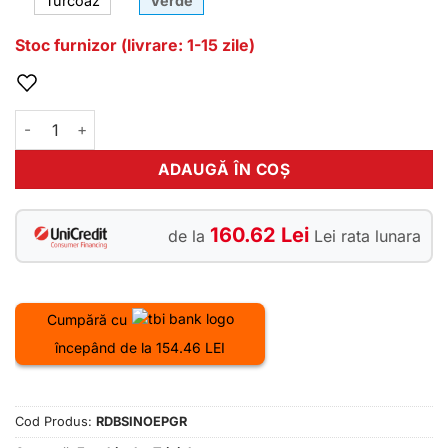
Turcoaz
Verde
Stoc furnizor (livrare: 1-15 zile)
Cantitate Triciclu electric RDB SINOE PRO, verde, 1160W, fara 
ADAUGĂ ÎN COȘ
160.62 Lei
de la
Lei rata lunara
Cumpără cu
începând de la 154.46 LEI
Cod Produs:
RDBSINOEPGR