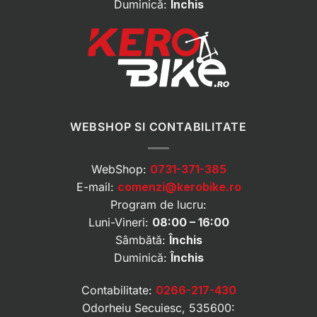
Duminică:
Închis
WEBSHOP SI CONTABILITATE
WebShop:
0731-371-385
E-mail:
comenzi@kerobike.ro
Program de lucru:
Luni-Vineri:
08:00 – 16:00
Sâmbătă:
Închis
Duminică:
Închis
Contabilitate:
0266-217-430
Odorheiu Secuiesc, 535600: