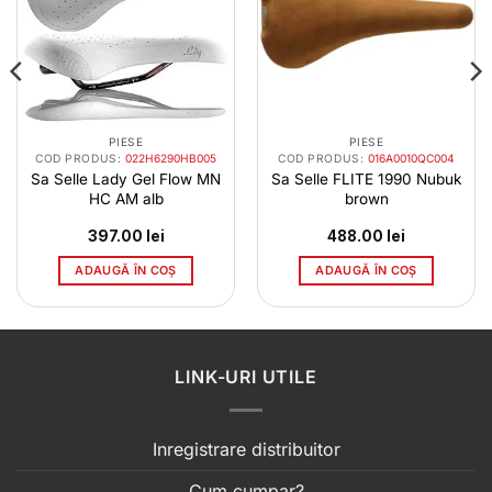
PIESE
PIESE
COD PRODUS:
022H6290HB005
COD PRODUS:
016A0010QC004
Sa Selle Lady Gel Flow MN
Sa Selle FLITE 1990 Nubuk
HC AM alb
brown
397.00
lei
488.00
lei
ADAUGĂ ÎN COȘ
ADAUGĂ ÎN COȘ
LINK-URI UTILE
Inregistrare distribuitor
Cum cumpar?