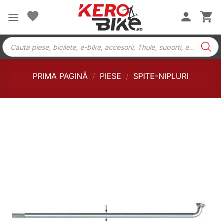
Skip
to
content
Products
search
PRIMA PAGINĂ
/
PIESE
/
SPITE-NIPLURI