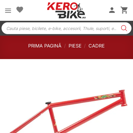
Skip
to
content
Products
search
PRIMA PAGINĂ
/
PIESE
/
CADRE