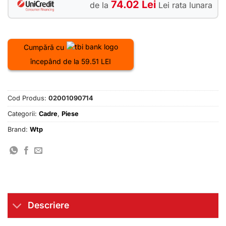
74.02 Lei
de la
Lei rata lunara
Cumpără cu
începând de la 59.51 LEI
Cod Produs:
02001090714
Categorii:
Cadre
,
Piese
Brand:
Wtp
Descriere