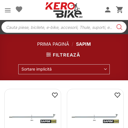
Skip
to
content
Products
search
PRIMA PAGINĂ
/
SAPIM
FILTREAZĂ
Sortare implicită