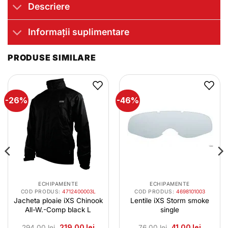
Descriere
Informații suplimentare
PRODUSE SIMILARE
-26%
-46%
ECHIPAMENTE
ECHIPAMENTE
COD PRODUS:
4712400003L
COD PRODUS:
4698101003
Jacheta ploaie iXS Chinook
Lentile iXS Storm smoke
All-W.-Comp black L
single
l
Prețul
Prețul
Prețul
Prețul
294.00
lei
219.00
lei
76.00
lei
41.00
lei