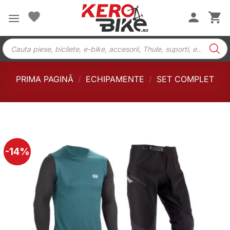
Skip
to
content
Products
search
PRIMA PAGINĂ
/
ECHIPAMENTE
/
SET COMPLET
-14%