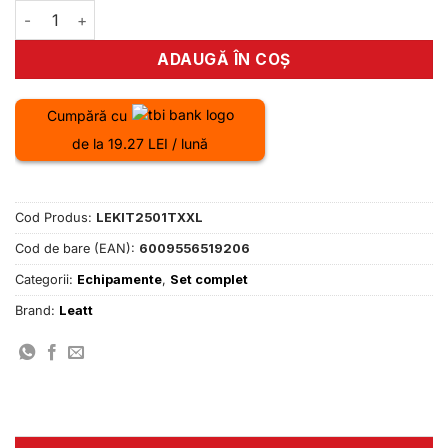
Cantitate Set de tricou si pantaloni set ciclism Leatt Ride K
ADAUGĂ ÎN COȘ
Cumpără cu
de la 19.27 LEI / lună
Cod Produs:
LEKIT2501TXXL
Cod de bare (EAN):
6009556519206
Categorii:
Echipamente
,
Set complet
Brand:
Leatt