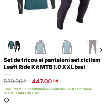
Set de tricou si pantaloni set ciclism
Leatt Ride Kit MTB 1.0 XXL teal
Prețul
Prețul
520.00
447.00
lei
lei
inițial
curent
Stoc limitat - disponibilitatea produsului va fi confirmată
a
este:
telefonic sau prin e-mail.
fost:
447.00 lei.
520.00 lei.