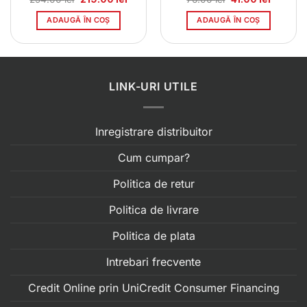
t
inițial
curent
inițial
curent
a
este:
a
este:
ADAUGĂ ÎN COȘ
ADAUGĂ ÎN COȘ
0 lei.
fost:
219.00 lei.
fost:
41.00 lei
294.00 lei.
76.00 lei.
LINK-URI UTILE
Inregistrare distribuitor
Cum cumpar?
Politica de retur
Politica de livrare
Politica de plata
Intrebari frecvente
Credit Online prin UniCredit Consumer Financing