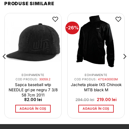
PRODUSE SIMILARE
-26%
ECHIPAMENTE
ECHIPAMENTE
COD PRODUS:
30059.2
COD PRODUS:
4712400003M
Sapca baseball wtp
Jacheta ploaie IXS Chinook
NEEDLE gri pe negru 7 3/8
MTB black M
58 7cm 2011
l
Prețul
Prețul
82.00
lei
294.00
lei
219.00
lei
t
inițial
curent
a
este:
ADAUGĂ ÎN COȘ
ADAUGĂ ÎN COȘ
0 lei.
fost:
219.00 
294.00 lei.