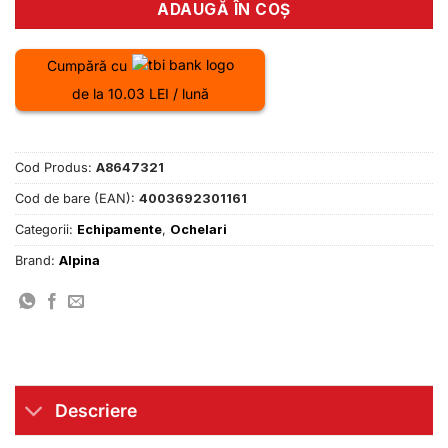
ADAUGĂ ÎN COȘ
Cumpără cu
de la 10.03 LEI / lună
Cod Produs:
A8647321
Cod de bare (EAN):
4003692301161
Categorii:
Echipamente
,
Ochelari
Brand:
Alpina
Descriere