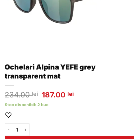
Ochelari Alpina YEFE grey
transparent mat
Prețul
Prețul
234.00
187.00
lei
lei
inițial
curent
Stoc disponibil: 2 buc.
a
este:
fost:
187.00 lei.
234.00 lei.
Cantitate Ochelari Alpina YEFE grey transparent mat