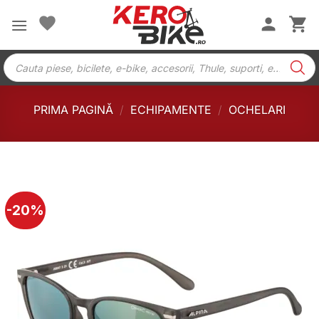
Skip
to
content
Products
search
PRIMA PAGINĂ
/
ECHIPAMENTE
/
OCHELARI
-20%