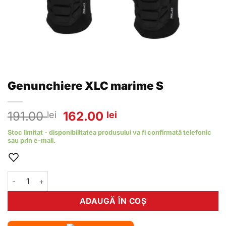
Genunchiere XLC marime S
Prețul
Prețul
191.00
162.00
lei
lei
inițial
curent
Stoc limitat - disponibilitatea produsului va fi confirmată telefonic
a
este:
sau prin e-mail.
fost:
162.00 lei.
191.00 lei.
Cantitate Genunchiere XLC marime S
ADAUGĂ ÎN COȘ