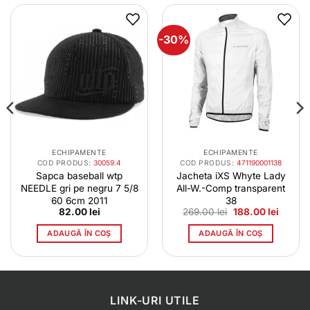
-30%
ECHIPAMENTE
ECHIPAMENTE
COD PRODUS:
30059.4
COD PRODUS:
471190001138
Sapca baseball wtp
Jacheta iXS Whyte Lady
NEEDLE gri pe negru 7 5/8
All-W.-Comp transparent
60 6cm 2011
38
l
Prețul
Prețul
82.00
lei
269.00
lei
188.00
lei
t
inițial
curent
a
este:
ADAUGĂ ÎN COȘ
ADAUGĂ ÎN COȘ
 lei.
fost:
188.00 
269.00 lei.
LINK-URI UTILE