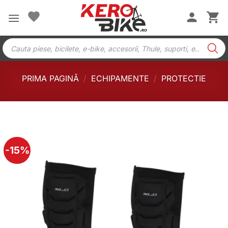
Skip
to
content
Products
search
PRIMA PAGINĂ
/
ECHIPAMENTE
/
PROTECTIE
-15%