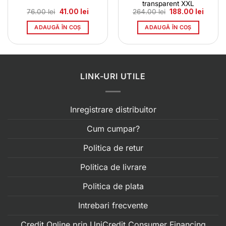
transparent XXL
Prețul
Prețul
Prețul
Prețul
76.00
lei
41.00
lei
264.00
lei
188.00
lei
inițial
curent
inițial
curent
a
este:
a
este:
ADAUGĂ ÎN COȘ
ADAUGĂ ÎN COȘ
fost:
41.00 lei.
fost:
188.00 
76.00 lei.
264.00 lei.
LINK-URI UTILE
Inregistrare distribuitor
Cum cumpar?
Politica de retur
Politica de livrare
Politica de plata
Intrebari frecvente
Credit Online prin UniCredit Consumer Financing