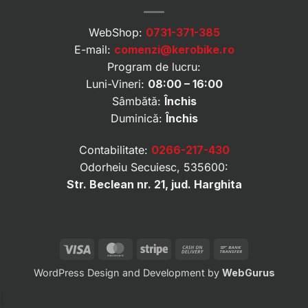
WebShop:
0731-371-385
E-mail:
comenzi@kerobike.ro
Program de lucru:
Luni-Vineri:
08:00 – 16:00
Sâmbătă:
Închis
Duminică:
Închis
Contabilitate:
0266-217-430
Odorheiu Secuiesc, 535600:
Str. Beclean nr. 21, jud. Harghita
Visa
MasterCard
Stripe
Cash
Bank
On
Transfer
WordPress Design and Development by
WebGurus
Delivery
|