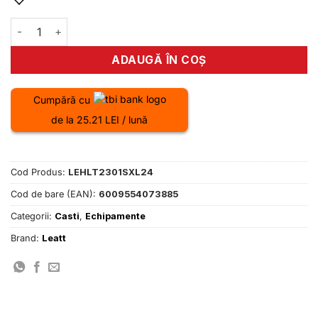
fost:
614.00 lei.
680.00 lei.
Cantitate Casca Leatt MTB Gravity 1.0 XL steel 2024
ADAUGĂ ÎN COȘ
Cumpără cu
de la 25.21 LEI / lună
Cod Produs:
LEHLT2301SXL24
Cod de bare (EAN):
6009554073885
Categorii:
Casti
,
Echipamente
Brand:
Leatt