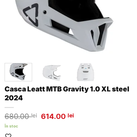
Casca Leatt MTB Gravity 1.0 XL steel
2024
Prețul
Prețul
680.00
614.00
lei
lei
inițial
curent
În stoc
a
este: