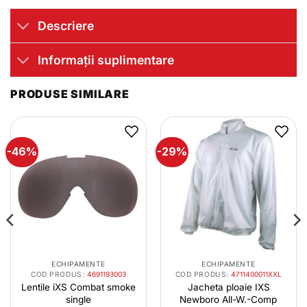
Descriere
Informații suplimentare
PRODUSE SIMILARE
-46%
-29%
ECHIPAMENTE
ECHIPAMENTE
COD PRODUS:
4691193003
COD PRODUS:
4711400011XXL
Lentile iXS Combat smoke
Jacheta ploaie IXS
single
Newboro All-W.-Comp