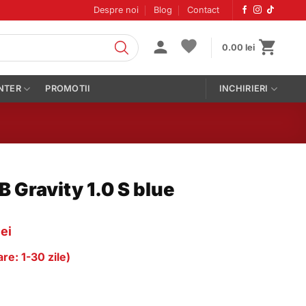
Despre noi
Blog
Contact
0.00
lei
NTER
PROMOTII
INCHIRIERI
 Gravity 1.0 S blue
Prețul
lei
curent
re: 1-30 zile)
este:
614.00 lei.
lei.