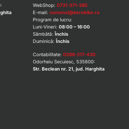
:
WebShop:
0731-371-385
rghita
E-mail:
comenzi@kerobike.ro
Program de lucru:
Luni-Vineri:
08:00 – 16:00
Sâmbătă:
Închis
Duminică:
Închis
Contabilitate:
0266-217-430
Odorheiu Secuiesc, 535600:
Str. Beclean nr. 21, jud. Harghita