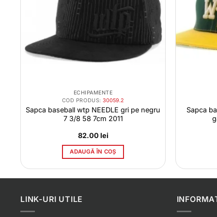
ECHIPAMENTE
COD PRODUS:
30059.2
Sapca baseball wtp NEEDLE gri pe negru
Sapca ba
7 3/8 58 7cm 2011
g
82.00
lei
ADAUGĂ ÎN COȘ
LINK-URI UTILE
INFORMAT