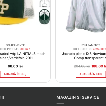
ECHIPAMENTE
ECHIPAMENTE
COD PRODUS:
30062.1
COD PRODUS:
471140001
seball wtp LAINITIALS mesh
Jacheta ploaie IXS Newbor
alben/verde/alb 2011
Comp transparent 
Prețul
66.00
lei
264.00
lei
188.00
l
inițial
a
ADAUGĂ ÎN COȘ
ADAUGĂ ÎN COȘ
fost:
264.00 le
II
MAGAZIN SI SERVICE