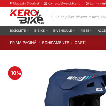
Skip
Magazin Odorhei
comenzi@kerobike.ro
Luni-viner
to
Products
content
search
BICICLETE
E-BIKE
E-VEHICULE
PIESE
ACCE
PRIMA PAGINĂ
/
ECHIPAMENTE
/
CASTI
-10%