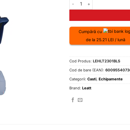
Cantitate Casca Leatt MTB Gra
Cumpără cu
de la 25.21 LEI / lună
Cod Produs:
LEHLT2301BLS
Cod de bare (EAN):
6009554073
Categorii:
Casti
,
Echipamente
Brand:
Leatt