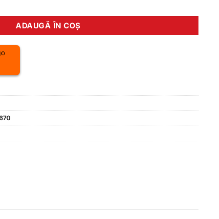
vity 1.0 S blue
ADAUGĂ ÎN COȘ
670