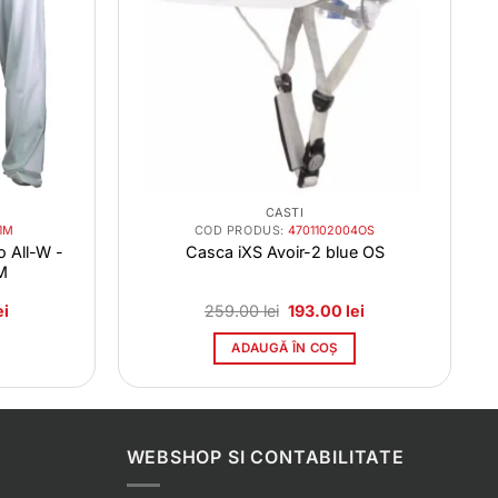
CASTI
1M
COD PRODUS:
4701102004OS
o All-W -
Casca iXS Avoir-2 blue OS
M
Prețul
Prețul
Prețul
ei
259.00
lei
193.00
lei
curent
inițial
curent
este:
a
este:
ADAUGĂ ÎN COȘ
188.00 lei.
fost:
193.00 lei.
i.
259.00 lei.
WEBSHOP SI CONTABILITATE