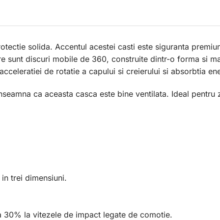
rotectie solida. Accentul acestei casti este siguranta prem
re sunt discuri mobile de 360, construite dintr-o forma si m
celeratiei de rotatie a capului si creierului si absorbtia ene
 inseamna ca aceasta casca este bine ventilata. Ideal pentru 
in trei dimensiuni.
a 30% la vitezele de impact legate de comotie.