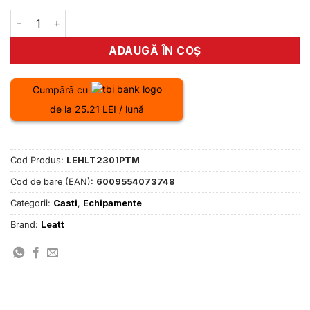
680.00 lei.
Cantitate Casca Leatt MTB Gravity 1.0 M peanut
ADAUGĂ ÎN COȘ
Cumpără cu
de la 25.21 LEI / lună
Cod Produs:
LEHLT2301PTM
Cod de bare (EAN):
6009554073748
Categorii:
Casti
,
Echipamente
Brand:
Leatt