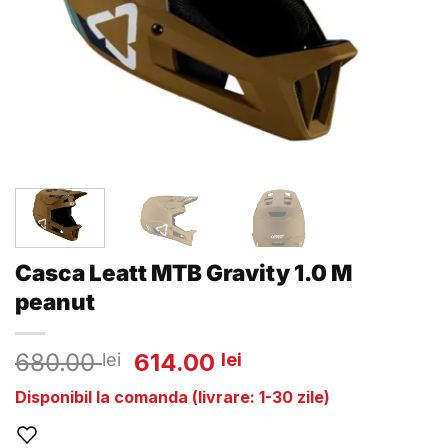
Casca Leatt MTB Gravity 1.0 M
peanut
Prețul
Prețul
680.00
614.00
lei
lei
inițial
curent
Disponibil la comanda (livrare: 1-30 zile)
a
este:
fost:
614.00 lei.