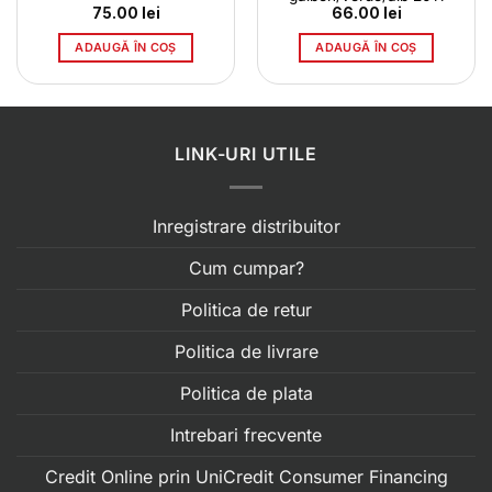
l
75.00
lei
66.00
lei
t
ADAUGĂ ÎN COȘ
ADAUGĂ ÎN COȘ
0 lei.
LINK-URI UTILE
Inregistrare distribuitor
Cum cumpar?
Politica de retur
Politica de livrare
Politica de plata
Intrebari frecvente
Credit Online prin UniCredit Consumer Financing