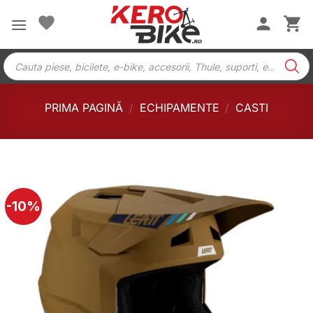
Skip
to
content
Products
search
PRIMA PAGINĂ
/
ECHIPAMENTE
/
CASTI
-10%