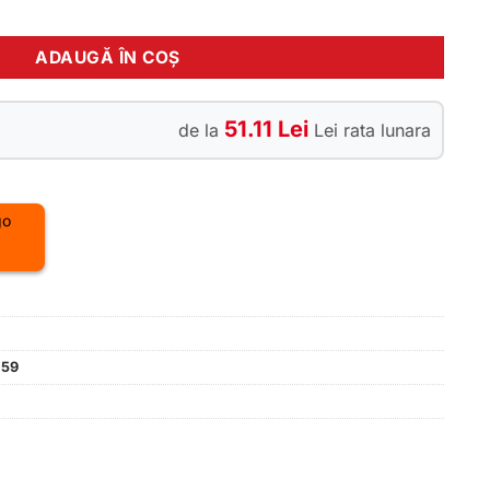
rajecta Maton XL
ADAUGĂ ÎN COȘ
51.11 Lei
de la
Lei rata lunara
059