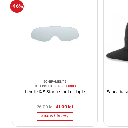
-46%
ECHIPAMENTE
COD PRODUS:
4698101003
g
Lentile iXS Storm smoke single
Sapca base
Prețul
Prețul
76.00
lei
41.00
lei
inițial
curent
a
este:
ADAUGĂ ÎN COȘ
ei.
fost:
41.00 lei.
76.00 lei.