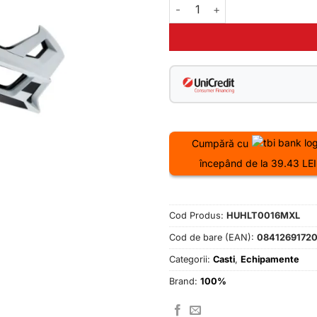
Cantitate Casca 100Percent T
Cumpără cu
începând de la 39.43 LEI
Cod Produs:
HUHLT0016MXL
Cod de bare (EAN):
0841269172
Categorii:
Casti
,
Echipamente
Brand:
100%