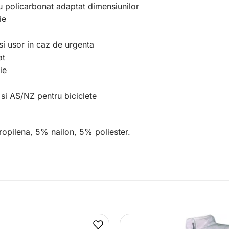
cu policarbonat adaptat dimensiunilor
ie
si usor in caz de urgenta
at
ie
si AS/NZ pentru biciclete
opilena, 5% nailon, 5% poliester.