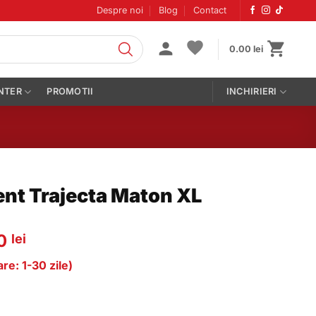
Despre noi
Blog
Contact
0.00
lei
NTER
PROMOTII
INCHIRIERI
nt Trajecta Maton XL
Prețul
00
lei
curent
re: 1-30 zile)
este:
1014.00 lei.
 lei.