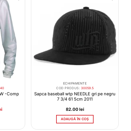
ECHIPAMENTE
140
COD PRODUS:
30059.5
l-W -Comp
Sapca baseball wtp NEEDLE gri pe negru
7 3/4 61 5cm 2011
Prețul
ei
82.00
lei
curent
este:
ADAUGĂ ÎN COȘ
188.00 lei.
i.