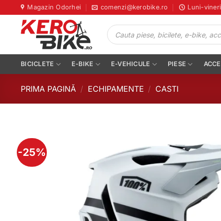
Skip
Magazin Odorhei
comenzi@kerobike.ro
Luni-viner
to
Products
content
search
BICICLETE
E-BIKE
E-VEHICULE
PIESE
ACCE
PRIMA PAGINĂ
/
ECHIPAMENTE
/
CASTI
-25%