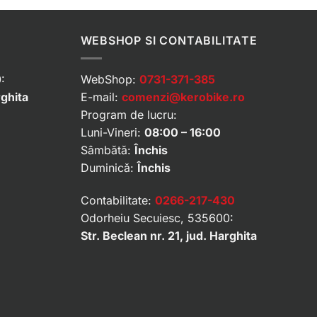
WEBSHOP SI CONTABILITATE
:
WebShop:
0731-371-385
rghita
E-mail:
comenzi@kerobike.ro
Program de lucru:
Luni-Vineri:
08:00 – 16:00
Sâmbătă:
Închis
Duminică:
Închis
Contabilitate:
0266-217-430
Odorheiu Secuiesc, 535600:
Str. Beclean nr. 21, jud. Harghita