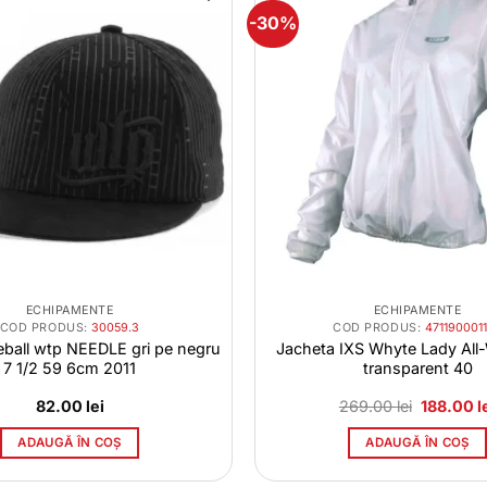
-30%
ECHIPAMENTE
ECHIPAMENTE
COD PRODUS:
30059.3
COD PRODUS:
471190001
ball wtp NEEDLE gri pe negru
Jacheta IXS Whyte Lady Al
7 1/2 59 6cm 2011
transparent 40
Prețul
82.00
lei
269.00
lei
188.00
l
inițial
a
ADAUGĂ ÎN COȘ
ADAUGĂ ÎN COȘ
fost:
269.00 le