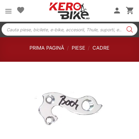
Skip
to
content
Products
search
PRIMA PAGINĂ
/
PIESE
/
CADRE