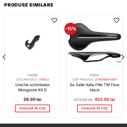
PRODUSE SIMILARE
-15%
CADRE
PIESE
COD PRODUS:
019523
COD PRODUS:
017A006AH0001
Ureche schimbator
Sa Selle Italia Flite TM Flow
Mongoose Kit G
black
Prețul
Prețul
56.00
lei
473.00
lei
402.00
lei
inițial
curent
a
este:
ADAUGĂ ÎN COȘ
ADAUGĂ ÎN COȘ
fost:
402.00
473.00 lei.