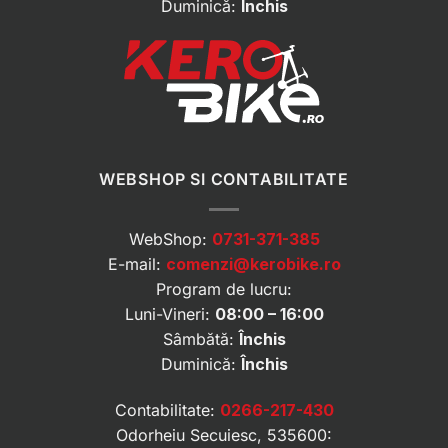
Duminică:
Închis
WEBSHOP SI CONTABILITATE
WebShop:
0731-371-385
E-mail:
comenzi@kerobike.ro
Program de lucru:
Luni-Vineri:
08:00 – 16:00
Sâmbătă:
Închis
Duminică:
Închis
Contabilitate:
0266-217-430
Odorheiu Secuiesc, 535600: