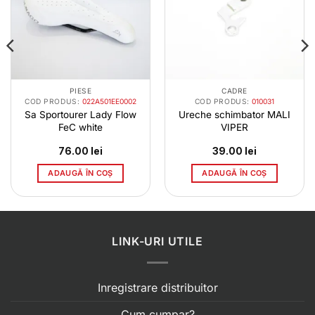
PIESE
CADRE
COD PRODUS:
022A501EE0002
COD PRODUS:
010031
Sa Sportourer Lady Flow
Ureche schimbator MALI
FeC white
VIPER
76.00
lei
39.00
lei
ADAUGĂ ÎN COȘ
ADAUGĂ ÎN COȘ
LINK-URI UTILE
Inregistrare distribuitor
Cum cumpar?