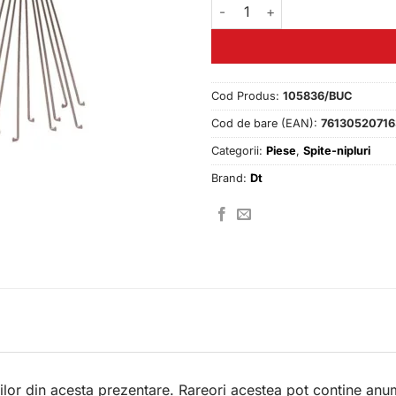
Cantitate Spite DT 274MM
Cod Produs:
105836/BUC
Cod de bare (EAN):
76130520716
Categorii:
Piese
,
Spite-nipluri
Brand:
Dt
lor din acesta prezentare. Rareori acestea pot contine anum