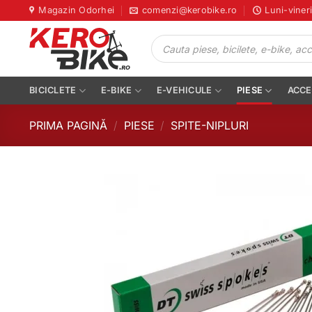
Skip
Magazin Odorhei
comenzi@kerobike.ro
Luni-viner
to
Products
content
search
BICICLETE
E-BIKE
E-VEHICULE
PIESE
ACCE
PRIMA PAGINĂ
/
PIESE
/
SPITE-NIPLURI