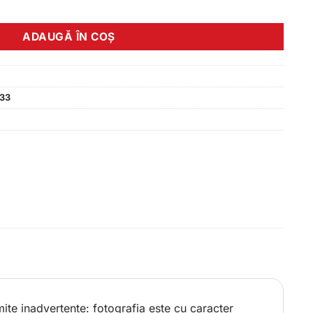
ADAUGĂ ÎN COȘ
33
ite inadvertente: fotografia este cu caracter