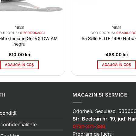
PIESE
PIESE
D PRODUS:
017C0170KA001
COD PRODUS:
016A0010Q
 Flite Geniune Gel VX CW AM
Sa Selle FLITE 1990 Nubu
negru
610.00
lei
488.00
lei
ADAUGĂ ÎN COȘ
ADAUGĂ ÎN COȘ
II
MAGAZIN SI SERVICE
Odorheiu Secuiesc, 535600
conditii
Str. Beclean nr. 19, jud. Ha
 confidentialitate
0731-371-386
Program de lucru: