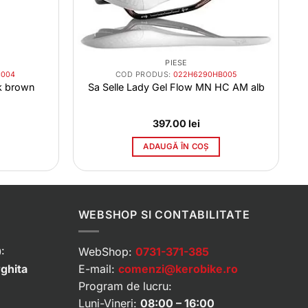
PIESE
C004
COD PRODUS:
022H6290HB005
k brown
Sa Selle Lady Gel Flow MN HC AM alb
397.00
lei
ADAUGĂ ÎN COȘ
WEBSHOP SI CONTABILITATE
:
WebShop:
0731-371-385
rghita
E-mail:
comenzi@kerobike.ro
Program de lucru:
Luni-Vineri:
08:00 – 16:00