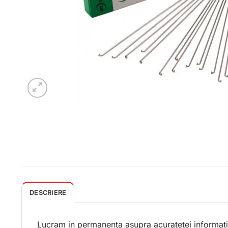
DESCRIERE
Lucram in permanenta asupra acuratetei informatii