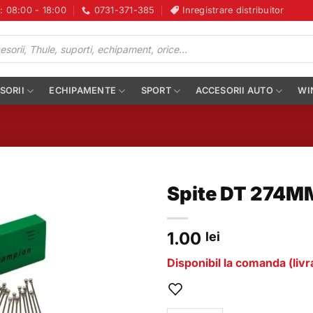
i: 08:00 - 18:00
0731-371-385
Inregistrare distribuitor
SORII
ECHIPAMENTE
SPORT
ACCESORII AUTO
WI
Spite DT 274M
1.00
lei
Disponibil la comanda (livra