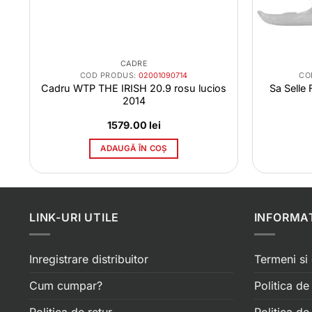
CADRE
COD PRODUS:
02001090714
CO
Cadru WTP THE IRISH 20.9 rosu lucios
Sa Selle
2014
1579.00
lei
ADAUGĂ ÎN COȘ
LINK-URI UTILE
INFORMAT
Inregistrare distribuitor
Termeni si 
Cum cumpar?
Politica de