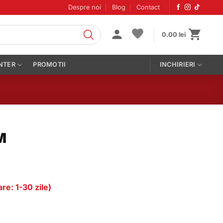
Despre noi
Blog
Contact
0.00
lei
NTER
PROMOTII
INCHIRIERI
M
re: 1-30 zile)