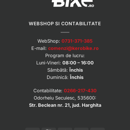
WEBSHOP SI CONTABILITATE
WebShop:
0731-371-385
E-mail:
comenzi@kerobike.ro
Program de lucru:
Luni-Vineri:
08:00 – 16:00
Sâmbătă:
Închis
Duminică:
Închis
Contabilitate:
0266-217-430
Odorheiu Secuiesc, 535600:
Str. Beclean nr. 21, jud. Harghita