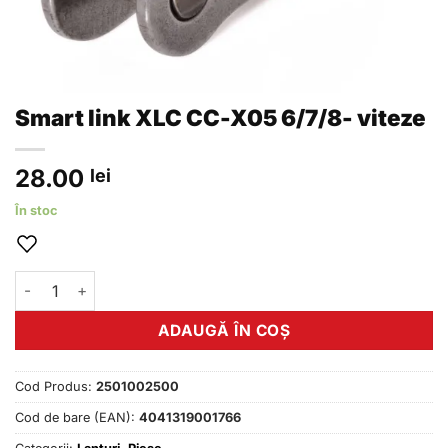
Smart link XLC CC-X05 6/7/8- viteze
28.00
lei
În stoc
Cantitate Smart link XLC CC-X05 6/7/8- viteze
ADAUGĂ ÎN COȘ
Cod Produs:
2501002500
Cod de bare (EAN):
4041319001766