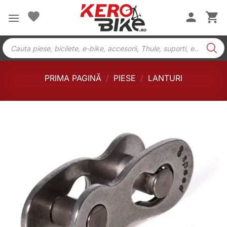
Skip
to
content
Products
search
PRIMA PAGINĂ
/
PIESE
/
LANTURI