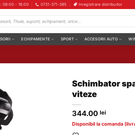
i: 08:00 - 18:00
0731-371-385
Inregistrare distribuitor
SORII
ECHIPAMENTE
SPORT
ACCESORII AUTO
WI
Schimbator sp
viteze
344.00
lei
Disponibil la comanda (livra