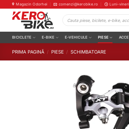
Skip
Magazin Odorhei
comenzi@kerobike.ro
Luni-viner
to
Products
content
search
BICICLETE
E-BIKE
E-VEHICULE
PIESE
ACCE
PRIMA PAGINĂ
/
PIESE
/
SCHIMBATOARE