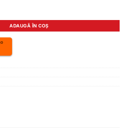
D-M771 Deore XT SGS 9 viteze
ADAUGĂ ÎN COȘ