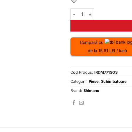
Cantitate Schimbator spate R
Cumpără cu
de la 15.61 LEI / lună
Cod Produs:
IRDM771SGS
Categorii:
Piese
,
Schimbatoare
Brand:
Shimano