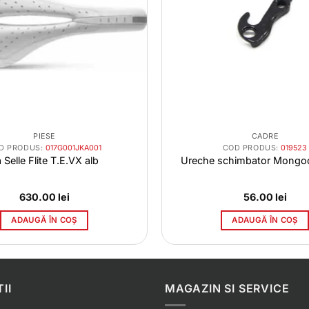
PIESE
CADRE
D PRODUS:
017G001JKA001
COD PRODUS:
019523
 Selle Flite T.E.VX alb
Ureche schimbator Mongoo
630.00
lei
56.00
lei
ADAUGĂ ÎN COȘ
ADAUGĂ ÎN COȘ
II
MAGAZIN SI SERVICE