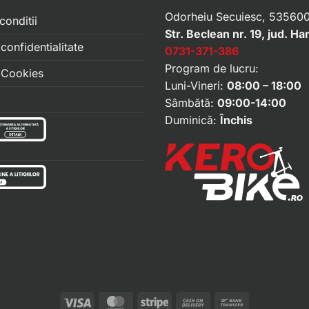
Odorheiu Secuiesc, 535600
conditii
Str. Beclean nr. 19, jud. Ha
 confidentialitate
0731-371-386
Program de lucru:
e Cookies
Luni-Vineri:
08:00 – 18:00
Sâmbătă:
09:00-14:00
Duminică:
Închis
Visa
MasterCard
Stripe
Cash
Bank