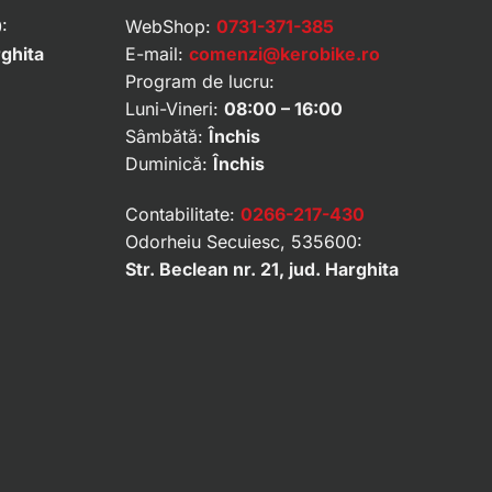
:
WebShop:
0731-371-385
rghita
E-mail:
comenzi@kerobike.ro
Program de lucru:
Luni-Vineri:
08:00 – 16:00
Sâmbătă:
Închis
Duminică:
Închis
Contabilitate:
0266-217-430
Odorheiu Secuiesc, 535600:
Str. Beclean nr. 21, jud. Harghita