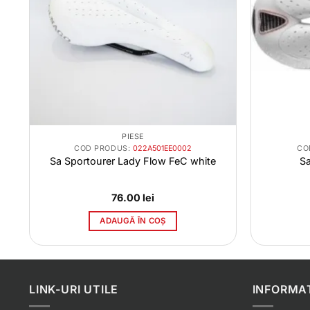
PIESE
COD PRODUS:
022A501EE0002
CO
Sa Sportourer Lady Flow FeC white
Sa
76.00
lei
ADAUGĂ ÎN COȘ
ei.
LINK-URI UTILE
INFORMAT