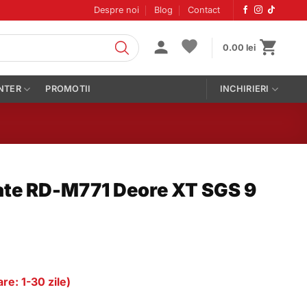
Despre noi
Blog
Contact
0.00
lei
NTER
PROMOTII
INCHIRIERI
ate RD-M771 Deore XT SGS 9
re: 1-30 zile)