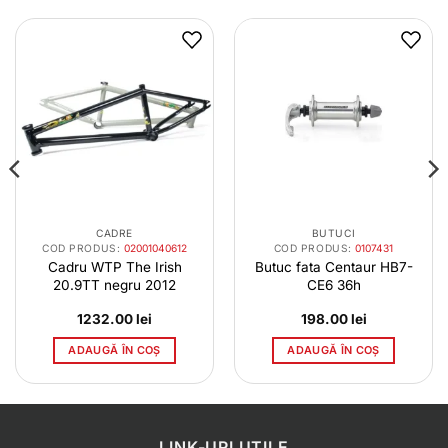
CADRE
BUTUCI
COD PRODUS:
02001040612
COD PRODUS:
0107431
Cadru WTP The Irish
Butuc fata Centaur HB7-
20.9TT negru 2012
CE6 36h
1232.00
lei
198.00
lei
ADAUGĂ ÎN COȘ
ADAUGĂ ÎN COȘ
LINK-URI UTILE