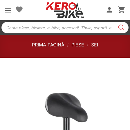
Skip
to
content
Products
search
PRIMA PAGINĂ
/
PIESE
/
SEI