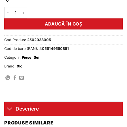
Cantitate Sa XLC Junior SA-K04 192x182mm 25.4mm
ADAUGĂ ÎN COȘ
Cod Produs:
2502033005
Cod de bare (EAN):
4055149550851
Categorii:
Piese
,
Sei
Brand:
Xlc
Descriere
PRODUSE SIMILARE