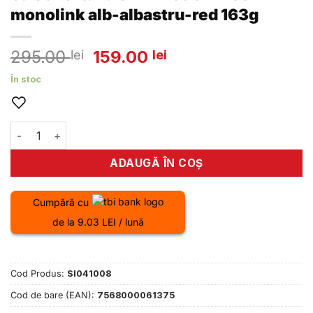
monolink alb-albastru-red 163g
Prețul
Prețul
295.00
159.00
lei
lei
inițial
curent
În stoc
a
este:
fost:
159.00 lei.
295.00 lei.
Cantitate Sa Selle Italia SLR Friction Free monolink alb-alb
ADAUGĂ ÎN COȘ
Cumpără cu
de la 9.03 LEI / lună
Cod Produs:
SI041008
Cod de bare (EAN):
7568000061375