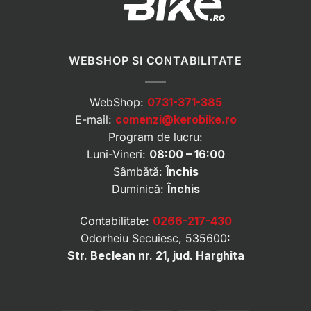
WEBSHOP SI CONTABILITATE
WebShop:
0731-371-385
E-mail:
comenzi@kerobike.ro
Program de lucru:
Luni-Vineri:
08:00 – 16:00
Sâmbătă:
Închis
Duminică:
Închis
Contabilitate:
0266-217-430
Odorheiu Secuiesc, 535600:
Str. Beclean nr. 21, jud. Harghita