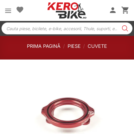
Skip
to
content
Products
search
PRIMA PAGINĂ
/
PIESE
/
CUVETE