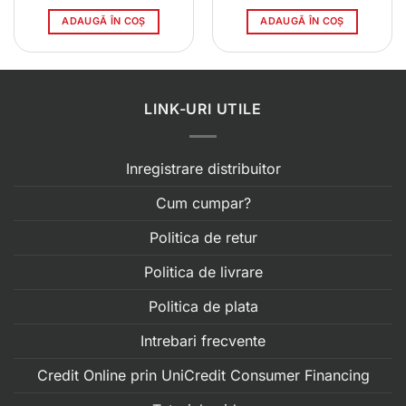
inițial
curent
a
este:
ADAUGĂ ÎN COȘ
ADAUGĂ ÎN COȘ
fost:
402.00
473.00 lei.
LINK-URI UTILE
Inregistrare distribuitor
Cum cumpar?
Politica de retur
Politica de livrare
Politica de plata
Intrebari frecvente
Credit Online prin UniCredit Consumer Financing