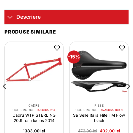
Descriere
PRODUSE SIMILARE
-15%
CADRE
PIESE
COD PRODUS:
02001050714
COD PRODUS:
017A006AH0001
Cadru WTP STERLING
Sa Selle Italia Flite TM Flow
20.9 rosu lucios 2014
black
Prețul
Prețul
1383.00
lei
473.00
lei
402.00
lei