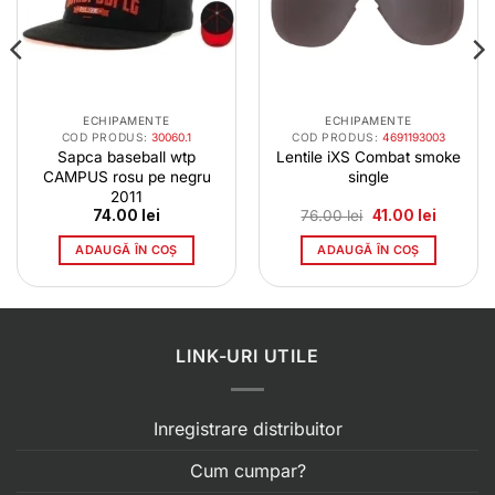
ECHIPAMENTE
ECHIPAMENTE
COD PRODUS:
30060.1
COD PRODUS:
4691193003
Sapca baseball wtp
Lentile iXS Combat smoke
CAMPUS rosu pe negru
single
2011
Prețul
Prețul
74.00
lei
76.00
lei
41.00
lei
inițial
curent
a
este:
ADAUGĂ ÎN COȘ
ADAUGĂ ÎN COȘ
fost:
41.00 lei
76.00 lei.
LINK-URI UTILE
Inregistrare distribuitor
Cum cumpar?