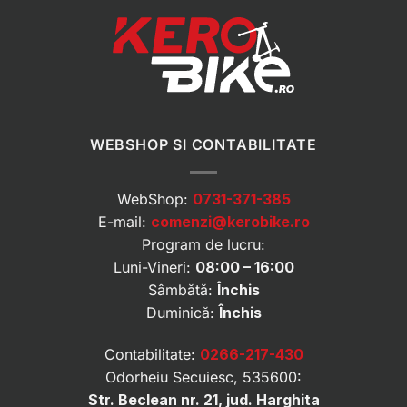
WEBSHOP SI CONTABILITATE
WebShop:
0731-371-385
E-mail:
comenzi@kerobike.ro
Program de lucru:
Luni-Vineri:
08:00 – 16:00
Sâmbătă:
Închis
Duminică:
Închis
Contabilitate:
0266-217-430
Odorheiu Secuiesc, 535600:
Str. Beclean nr. 21, jud. Harghita