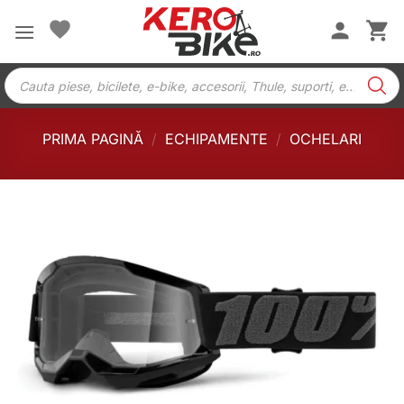
Skip
to
content
Products
search
PRIMA PAGINĂ
/
ECHIPAMENTE
/
OCHELARI