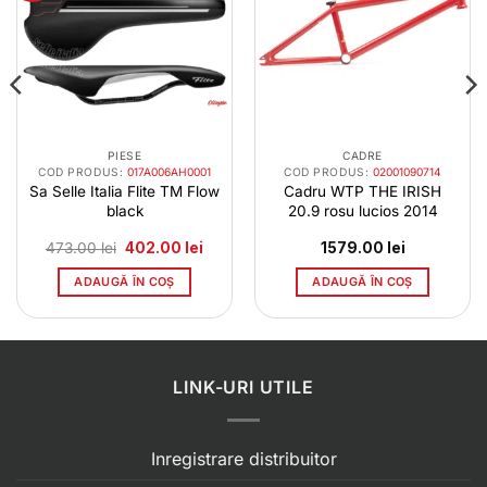
PIESE
CADRE
COD PRODUS:
017A006AH0001
COD PRODUS:
02001090714
Sa Selle Italia Flite TM Flow
Cadru WTP THE IRISH
black
20.9 rosu lucios 2014
Prețul
Prețul
473.00
lei
402.00
lei
1579.00
lei
inițial
curent
a
este:
ADAUGĂ ÎN COȘ
ADAUGĂ ÎN COȘ
fost:
402.00 lei.
473.00 lei.
LINK-URI UTILE
Inregistrare distribuitor