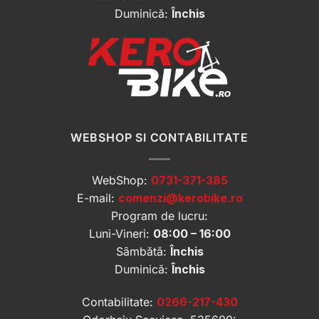
Duminică:
Închis
WEBSHOP SI CONTABILITATE
WebShop:
0731-371-385
E-mail:
comenzi@kerobike.ro
Program de lucru:
Luni-Vineri:
08:00 – 16:00
Sâmbătă:
Închis
Duminică:
Închis
Contabilitate:
0266-217-430