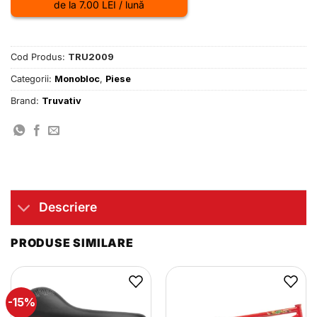
de la 7.00 LEI / lună
Cod Produs:
TRU2009
Categorii:
Monobloc
,
Piese
Brand:
Truvativ
Descriere
PRODUSE SIMILARE
-15%