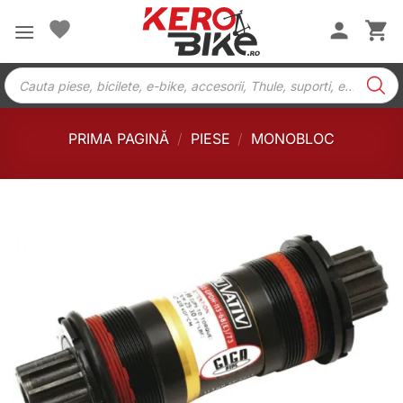
Skip
to
content
Products
search
PRIMA PAGINĂ
/
PIESE
/
MONOBLOC