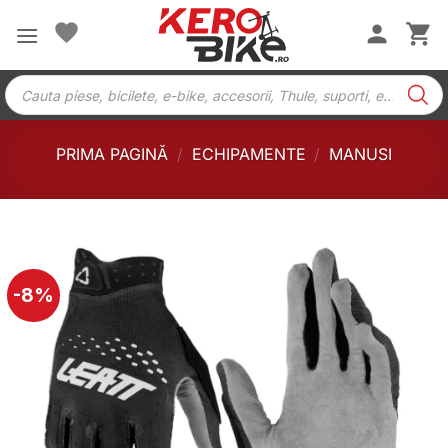
Skip
to
content
Products
search
PRIMA PAGINĂ
/
ECHIPAMENTE
/
MANUSI
-8%