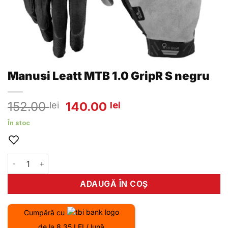
Manusi Leatt MTB 1.0 GripR S negru
Prețul
Prețul
152.00
140.00
lei
lei
inițial
curent
În stoc
a
este:
fost:
140.00 lei.
152.00 lei.
Cantitate Manusi Leatt MTB 1.0 GripR S negru
ADAUGĂ ÎN COȘ
Cumpără cu
de la 8.35 LEI / lună