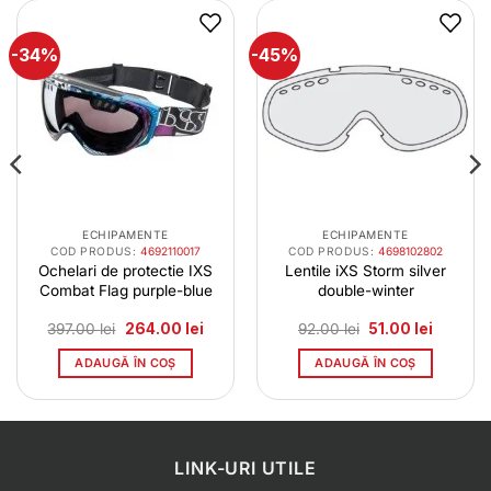
-34%
-45%
ECHIPAMENTE
ECHIPAMENTE
COD PRODUS:
4692110017
COD PRODUS:
4698102802
Ochelari de protectie IXS
Lentile iXS Storm silver
Combat Flag purple-blue
double-winter
l
Prețul
Prețul
Prețul
Prețul
397.00
lei
264.00
lei
92.00
lei
51.00
lei
t
inițial
curent
inițial
curent
a
este:
a
este:
ADAUGĂ ÎN COȘ
ADAUGĂ ÎN COȘ
0 lei.
fost:
264.00 lei.
fost:
51.00 lei
397.00 lei.
92.00 lei.
LINK-URI UTILE