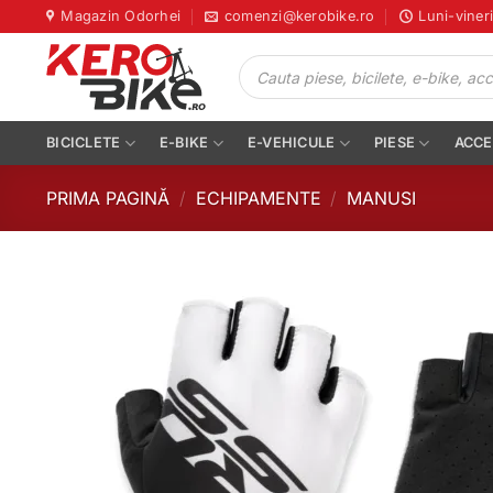
Skip
Magazin Odorhei
comenzi@kerobike.ro
Luni-viner
to
Products
content
search
BICICLETE
E-BIKE
E-VEHICULE
PIESE
ACCE
PRIMA PAGINĂ
/
ECHIPAMENTE
/
MANUSI