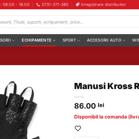
i: 08:00 - 18:00
0731-371-385
Inregistrare distribuitor
SORII
ECHIPAMENTE
SPORT
ACCESORII AUTO
WI
Manusi Kross Ra
86.00
lei
Disponibil la comanda (livra