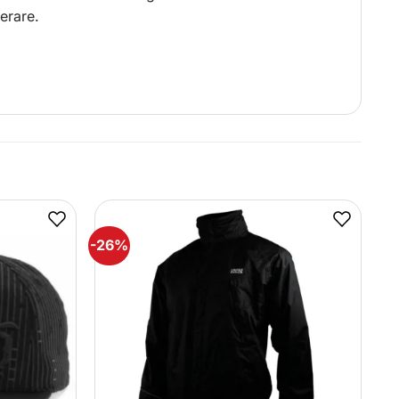
erare.
-26%