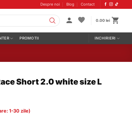
Despre noi
Blog
Contact
0.00
lei
NTER
PROMOTII
INCHIRIERI
ce Short 2.0 white size L
re: 1-30 zile)