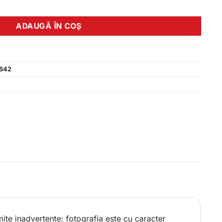
hort 2.0 white size L
ADAUGĂ ÎN COȘ
642
ite inadvertente: fotografia este cu caracter