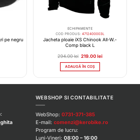
ECHIPAMENTE
COD PRODUS:
4712400003L
ri pe negru
Jacheta ploaie iXS Chinook All-W.-
Comp black L
Prețul
Prețul
294.00
lei
219.00
lei
inițial
curent
a
este:
ADAUGĂ ÎN COȘ
fost:
219.00 lei.
294.00 lei.
WEBSHOP SI CONTABILITATE
:
WebShop:
0731-371-385
rghita
E-mail:
comenzi@kerobike.ro
Program de lucru:
Luni-Vineri:
08:00 – 16:00