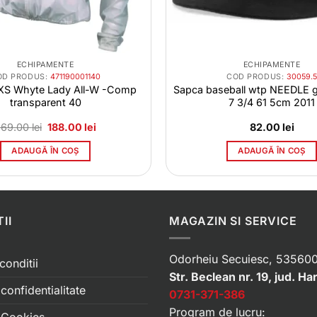
ECHIPAMENTE
ECHIPAMENTE
OD PRODUS:
471190001140
COD PRODUS:
30059.5
IXS Whyte Lady All-W -Comp
Sapca baseball wtp NEEDLE g
transparent 40
7 3/4 61 5cm 2011
Prețul
Prețul
269.00
lei
188.00
lei
82.00
lei
inițial
curent
a
este:
ADAUGĂ ÎN COȘ
ADAUGĂ ÎN COȘ
fost:
188.00 lei.
269.00 lei.
II
MAGAZIN SI SERVICE
Odorheiu Secuiesc, 535600
conditii
Str. Beclean nr. 19, jud. Ha
 confidentialitate
0731-371-386
Program de lucru: