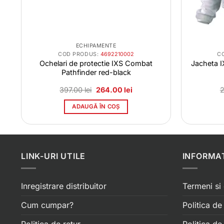
ECHIPAMENTE
COD PRODUS:
4692210002
C
Ochelari de protectie IXS Combat
Jacheta 
Pathfinder red-black
Prețul
Prețul
397.00
lei
264.00
lei
inițial
curent
a
este:
ADAUGĂ ÎN COȘ
fost:
264.00 lei.
397.00 lei.
LINK-URI UTILE
INFORMAT
Inregistrare distribuitor
Termeni si 
Cum cumpar?
Politica de