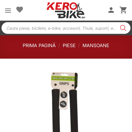
Skip
to
content
Products
search
PRIMA PAGINĂ
/
PIESE
/
MANSOANE