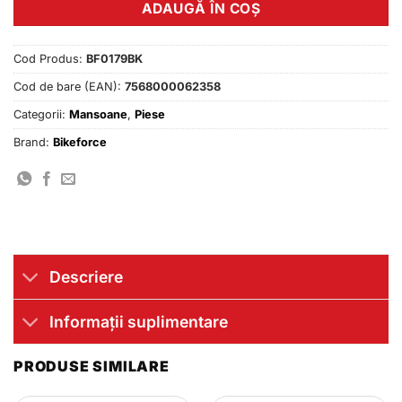
ADAUGĂ ÎN COȘ
Cod Produs:
BF0179BK
Cod de bare (EAN):
7568000062358
Categorii:
Mansoane
,
Piese
Brand:
Bikeforce
Descriere
Informații suplimentare
PRODUSE SIMILARE