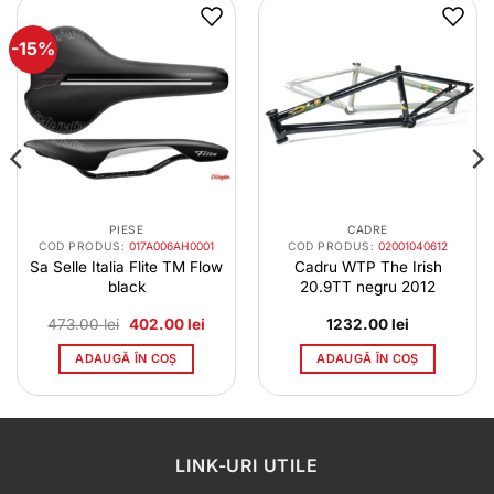
-15%
PIESE
CADRE
COD PRODUS:
017A006AH0001
COD PRODUS:
02001040612
Sa Selle Italia Flite TM Flow
Cadru WTP The Irish
black
20.9TT negru 2012
Prețul
Prețul
473.00
lei
402.00
lei
1232.00
lei
inițial
curent
a
este:
ADAUGĂ ÎN COȘ
ADAUGĂ ÎN COȘ
fost:
402.00 lei.
473.00 lei.
LINK-URI UTILE