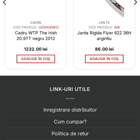
CADRE
JANTE
COD PRODUS:
02001040612
COD PRODUS:
006
Cadru WTP The Irish
Janta Rigida Flyer 622 36H
20.9TT negru 2012
argintiu
1232.00
lei
86.00
lei
ADAUGĂ ÎN COȘ
ADAUGĂ ÎN COȘ
LINK-URI UTILE
Inregistrare distribuitor
Cum cumpar?
Politica de retur