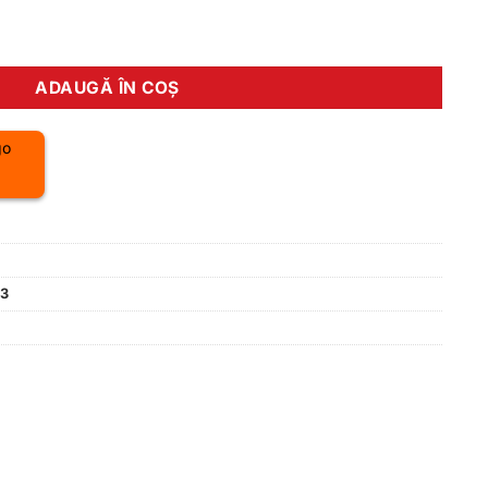
 Longneck 130mm Lock-On black
ADAUGĂ ÎN COȘ
83