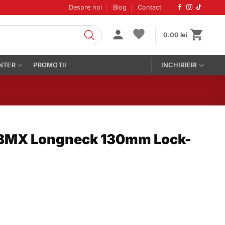
Despre noi
Blog
Contact
0.00
lei
NTER
PROMOTII
INCHIRIERI
BMX Longneck 130mm Lock-