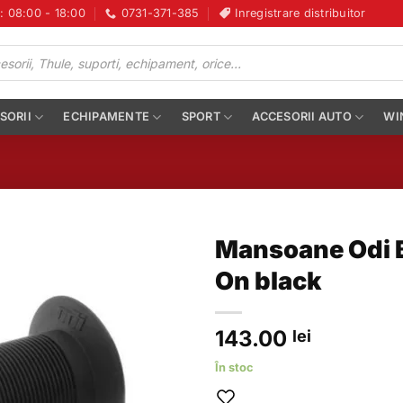
i: 08:00 - 18:00
0731-371-385
Inregistrare distribuitor
SORII
ECHIPAMENTE
SPORT
ACCESORII AUTO
WI
Mansoane Odi 
On black
143.00
lei
În stoc