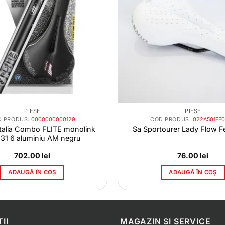
PIESE
PIESE
D PRODUS:
0000000000129
COD PRODUS:
022A501EE
 Italia Combo FLITE monolink
Sa Sportourer Lady Flow F
 31 6 aluminiu AM negru
702.00
lei
76.00
lei
ADAUGĂ ÎN COȘ
ADAUGĂ ÎN COȘ
II
MAGAZIN SI SERVICE