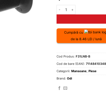
Cantitate Mansoane Odi BMX
Cumpără cu
de la 8.46 LEI / lună
Cod Produs:
F31LNB-B
Cod de bare (EAN):
7114841034
Categorii:
Mansoane
,
Piese
Brand:
Odi