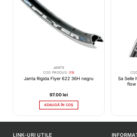
JANTE
COD PRODUS:
018
CO
Janta Rigida Flyer 622 36H negru
Sa Selle
flow
97.00
lei
ADAUGĂ ÎN COȘ
LINK-URI UTILE
INFORMAT