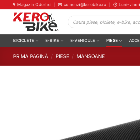
Skip
Magazin Odorhei
comenzi@kerobike.ro
Luni-viner
to
Products
content
search
BICICLETE
E-BIKE
E-VEHICULE
PIESE
ACCE
PRIMA PAGINĂ
/
PIESE
/
MANSOANE