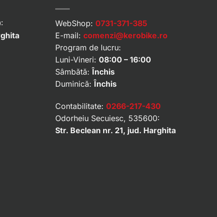
:
WebShop:
0731-371-385
rghita
E-mail:
comenzi@kerobike.ro
Program de lucru:
Luni-Vineri:
08:00 – 16:00
Sâmbătă:
Închis
Duminică:
Închis
Contabilitate:
0266-217-430
Odorheiu Secuiesc, 535600:
Str. Beclean nr. 21, jud. Harghita