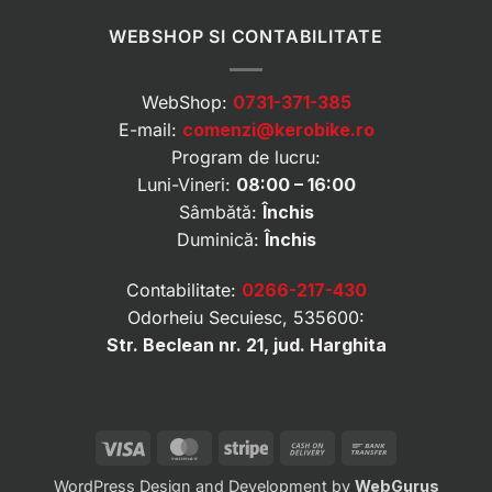
WEBSHOP SI CONTABILITATE
WebShop:
0731-371-385
E-mail:
comenzi@kerobike.ro
Program de lucru:
Luni-Vineri:
08:00 – 16:00
Sâmbătă:
Închis
Duminică:
Închis
Contabilitate:
0266-217-430
Odorheiu Secuiesc, 535600:
Str. Beclean nr. 21, jud. Harghita
Visa
MasterCard
Stripe
Cash
Bank
On
Transfer
WordPress Design and Development by
WebGurus