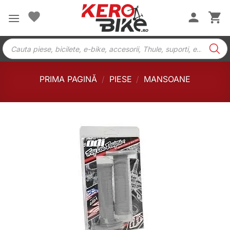
Skip
to
content
Products
search
PRIMA PAGINĂ
/
PIESE
/
MANSOANE