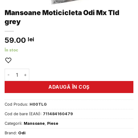
Mansoane Moticicleta Odi Mx Tld
grey
59.00
lei
În stoc
Cantitate Mansoane Moticicleta Odi Mx Tld grey
ADAUGĂ ÎN COȘ
Cod Produs:
H00TLG
Cod de bare (EAN):
711484160479
Categorii:
Mansoane
,
Piese
Brand:
Odi