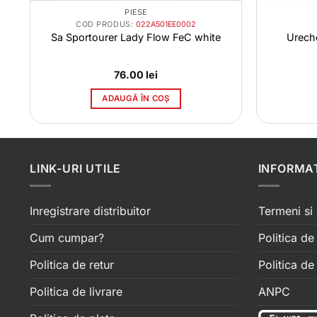
PIESE
COD PRODUS:
022A501EE0002
Sa Sportourer Lady Flow FeC white
Urech
76.00
lei
ADAUGĂ ÎN COȘ
LINK-URI UTILE
INFORMAT
Inregistrare distribuitor
Termeni si 
Cum cumpar?
Politica de
Politica de retur
Politica d
Politica de livrare
ANPC