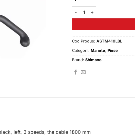
Cantitate Maneta schimbator
Cod Produs:
ASTM410LBL
Categorii:
Manete
,
Piese
Brand:
Shimano
black, left, 3 speeds, the cable 1800 mm