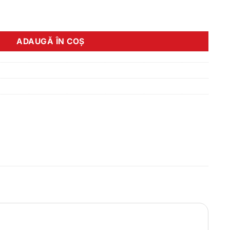
 ST-M410-L Alivio 1800MM FATA
ADAUGĂ ÎN COȘ