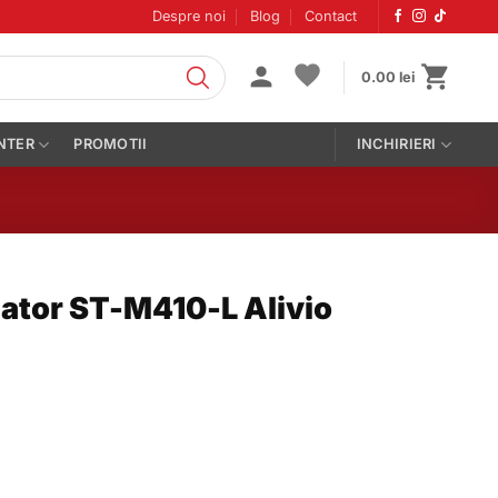
Despre noi
Blog
Contact
0.00
lei
NTER
PROMOTII
INCHIRIERI
ator ST-M410-L Alivio