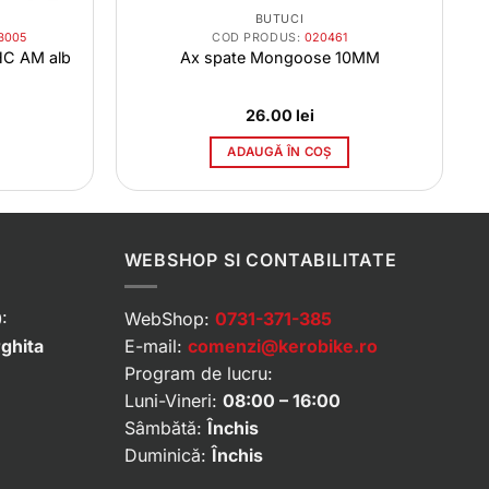
BUTUCI
B005
COD PRODUS:
020461
HC AM alb
Ax spate Mongoose 10MM
26.00
lei
ADAUGĂ ÎN COȘ
WEBSHOP SI CONTABILITATE
:
WebShop:
0731-371-385
rghita
E-mail:
comenzi@kerobike.ro
Program de lucru:
Luni-Vineri:
08:00 – 16:00
Sâmbătă:
Închis
Duminică:
Închis