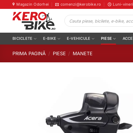
Skip
Magazin Odorhei
comenzi@kerobike.ro
Luni-viner
to
Products
content
search
BICICLETE
E-BIKE
E-VEHICULE
PIESE
ACCE
PRIMA PAGINĂ
/
PIESE
/
MANETE