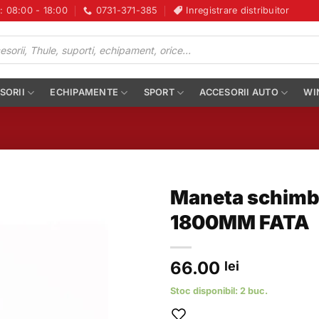
i: 08:00 - 18:00
0731-371-385
Inregistrare distribuitor
SORII
ECHIPAMENTE
SPORT
ACCESORII AUTO
WI
Maneta schimb
1800MM FATA
66.00
lei
Stoc disponibil: 2 buc.