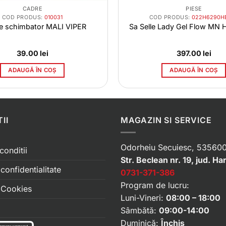
CADRE
PIESE
COD PRODUS:
010031
COD PRODUS:
022H6290H
e schimbator MALI VIPER
Sa Selle Lady Gel Flow MN 
39.00
lei
397.00
lei
ADAUGĂ ÎN COȘ
ADAUGĂ ÎN COȘ
II
MAGAZIN SI SERVICE
Odorheiu Secuiesc, 535600
conditii
Str. Beclean nr. 19, jud. Ha
 confidentialitate
0731-371-386
Program de lucru:
e Cookies
Luni-Vineri:
08:00 – 18:00
Sâmbătă:
09:00-14:00
Duminică:
Închis