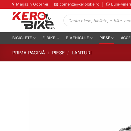
Skip
Magazin Odorhei
comenzi@kerobike.ro
Luni-viner
to
Products
content
search
BICICLETE
E-BIKE
E-VEHICULE
PIESE
ACCE
PRIMA PAGINĂ
/
PIESE
/
LANTURI