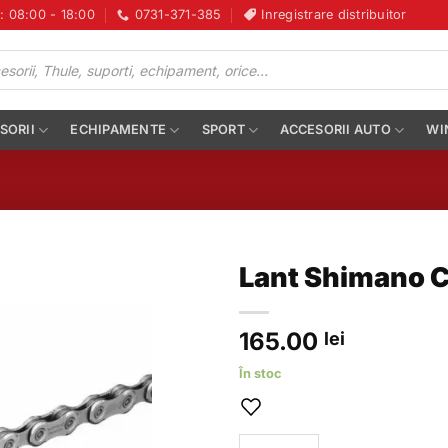
i: 08:00 - 18:00
0731-371-385
Inregistrare distribuitor
SORII
ECHIPAMENTE
SPORT
ACCESORII AUTO
WI
Lant Shimano CN
165.00
lei
În stoc
Cantitate Lant Shimano CN-610