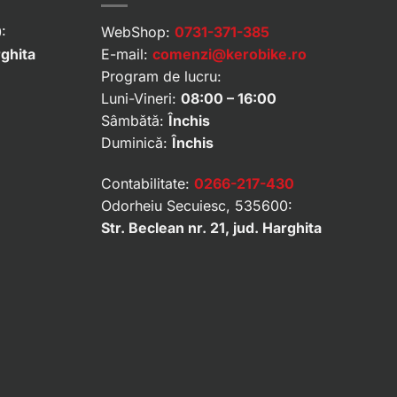
:
WebShop:
0731-371-385
rghita
E-mail:
comenzi@kerobike.ro
Program de lucru:
Luni-Vineri:
08:00 – 16:00
Sâmbătă:
Închis
Duminică:
Închis
Contabilitate:
0266-217-430
Odorheiu Secuiesc, 535600:
Str. Beclean nr. 21, jud. Harghita