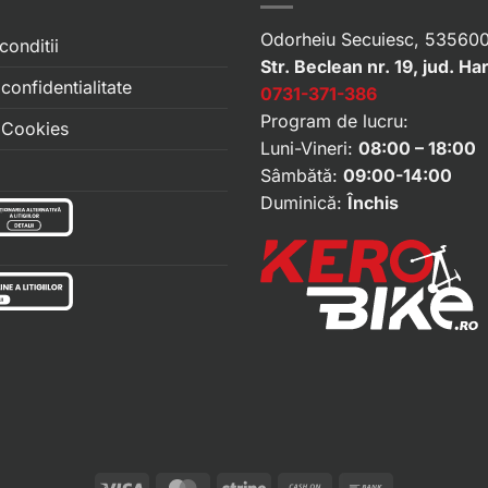
Odorheiu Secuiesc, 535600
conditii
Str. Beclean nr. 19, jud. Ha
 confidentialitate
0731-371-386
Program de lucru:
e Cookies
Luni-Vineri:
08:00 – 18:00
Sâmbătă:
09:00-14:00
Duminică:
Închis
Visa
MasterCard
Stripe
Cash
Bank