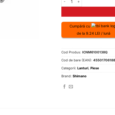
Cumpără cu
de la 9.24 LEI / lună
Cod Produs:
ICNM6100138Q
Cod de bare (EAN):
4550170618
Categorii:
Lanturi
,
Piese
Brand:
Shimano