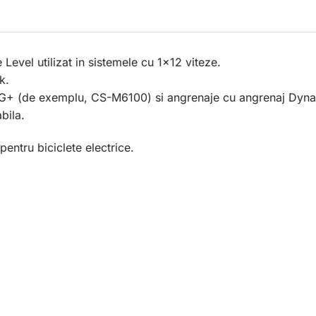
evel utilizat in sistemele cu 1×12 viteze.
k.
 HG+ (de exemplu, CS-M6100) si angrenaje cu angrenaj Dy
bila.
pentru biciclete electrice.