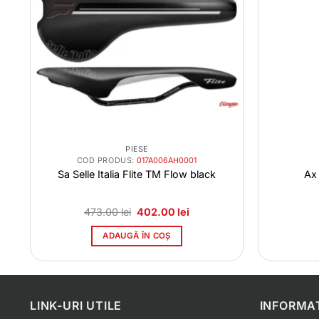
PIESE
COD PRODUS:
017A006AH0001
Sa Selle Italia Flite TM Flow black
Ax
Prețul
Prețul
473.00
lei
402.00
lei
inițial
curent
a
este:
ADAUGĂ ÎN COȘ
fost:
402.00 lei.
473.00 lei.
LINK-URI UTILE
INFORMAT