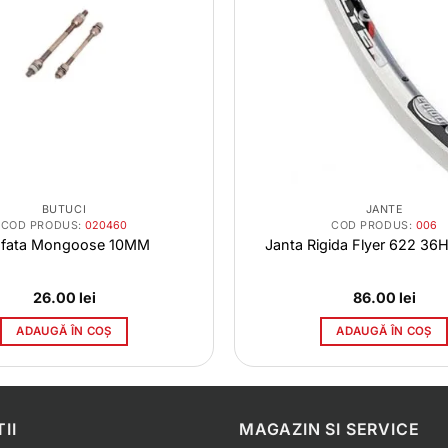
BUTUCI
JANTE
COD PRODUS:
020460
COD PRODUS:
006
 fata Mongoose 10MM
Janta Rigida Flyer 622 36H
26.00
lei
86.00
lei
ADAUGĂ ÎN COȘ
ADAUGĂ ÎN COȘ
II
MAGAZIN SI SERVICE