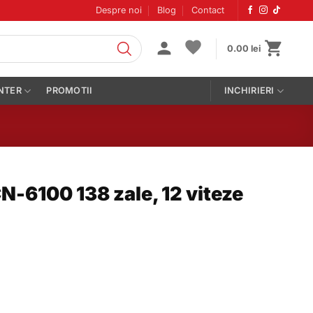
Despre noi
Blog
Contact
0.00
lei
NTER
PROMOTII
INCHIRIERI
-6100 138 zale, 12 viteze
0 138 zale, 12 viteze