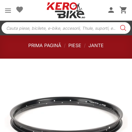
Skip
to
content
Products
search
PRIMA PAGINĂ
/
PIESE
/
JANTE