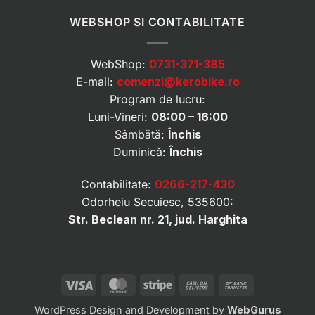
WEBSHOP SI CONTABILITATE
WebShop:
0731-371-385
E-mail:
comenzi@kerobike.ro
Program de lucru:
Luni-Vineri:
08:00 – 16:00
Sâmbătă:
Închis
Duminică:
Închis
Contabilitate:
0266-217-430
Odorheiu Secuiesc, 535600:
Str. Beclean nr. 21, jud. Harghita
Visa
MasterCard
Stripe
Cash
Bank
On
Transfer
WordPress Design and Development by
WebGurus